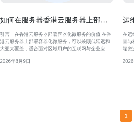
如何在服务器香港云服务器上部署
运
容器化微服务保障稳定性
查
引言：在香港云服务器部署容器化微服务的价值 在香
在运
港云服务器上部署容器化微服务，可以兼顾低延迟和
查与
大亚太覆盖，适合面对区域用户的互联网与企业应
端资
用。通过容器与编排平台实现弹性伸缩与快速交付，
障、
2026年8月9日
202
提高稳定性与运维效率。 基础环境准备与网络规划 部
团队快速
署前需规划网络拓扑、VPC、子网与公网出入点，确
运维挑战 香港原生IP云手
保内网连通与安全策略。考虑跨可用区部署以减少单
路由
点故障，同时预
1