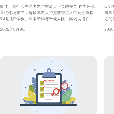
优化方面的主要区别
的
概述：为什么关注国内与香港大带宽的差异 在国际流
CN
量优化场景中，选择国内大带宽或香港大带宽会直接
向国
影响用户体验、成本结构与合规风险。国内网络在接
港的
入与分发到中国大陆用户方面有天然优势，而香港链
CN
2026年8月9日
202
路则更贴近国际骨干，适合全球分发与跨境业务。理
港互联
解两者在出口策略、延迟与稳定性上的区别，是制定
的常
有效优化方案的首要步骤。 出口链路与路由策略的不
型不
同 国内大带宽的
链