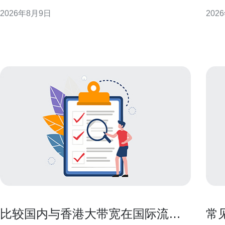
台部署、大数据处理与运维治理，提供可操作的经验
耗。
2026年8月9日
202
总结，适用于高校科研单位与数据中心规划参考。 机
合理
房基础设施概述：服务科研与教育的核心承载 CUHK
步骤。 选择高效硬件并优化主机配置以
的机房通常注重可靠性与弹性设计，既要满足高性
能效
虚拟
比较国内与香港大带宽在国际流量
常