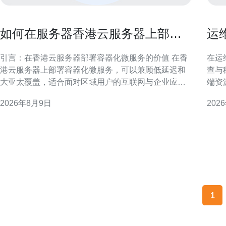
如何在服务器香港云服务器上部署
运
容器化微服务保障稳定性
查
引言：在香港云服务器部署容器化微服务的价值 在香
在运
港云服务器上部署容器化微服务，可以兼顾低延迟和
查与
大亚太覆盖，适合面对区域用户的互联网与企业应
端资
用。通过容器与编排平台实现弹性伸缩与快速交付，
障、
2026年8月9日
202
提高稳定性与运维效率。 基础环境准备与网络规划 部
团队快速
署前需规划网络拓扑、VPC、子网与公网出入点，确
运维挑战 香港原生IP云手
保内网连通与安全策略。考虑跨可用区部署以减少单
路由
点故障，同时预
1