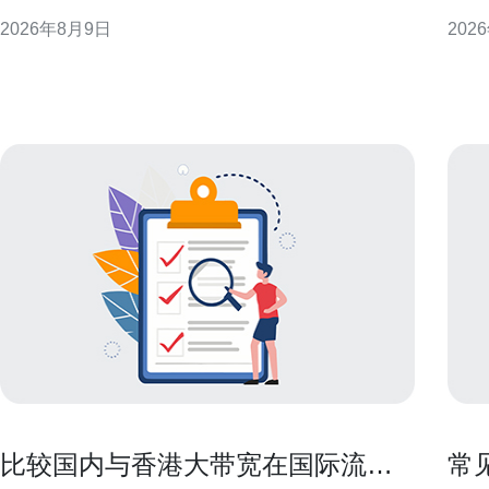
台部署、大数据处理与运维治理，提供可操作的经验
耗。
2026年8月9日
202
总结，适用于高校科研单位与数据中心规划参考。 机
合理
房基础设施概述：服务科研与教育的核心承载 CUHK
步骤。 选择高效硬件并优化主机配置以
的机房通常注重可靠性与弹性设计，既要满足高性
能效
虚拟
比较国内与香港大带宽在国际流量
常