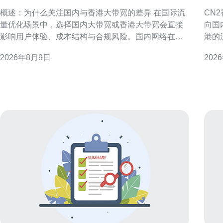
优化方面的主要区别
的
概述：为什么关注国内与香港大带宽的差异 在国际流
CN
量优化场景中，选择国内大带宽或香港大带宽会直接
向国
影响用户体验、成本结构与合规风险。国内网络在接
港的
入与分发到中国大陆用户方面有天然优势，而香港链
CN
2026年8月9日
202
路则更贴近国际骨干，适合全球分发与跨境业务。理
港互联
解两者在出口策略、延迟与稳定性上的区别，是制定
的常
有效优化方案的首要步骤。 出口链路与路由策略的不
型不
同 国内大带宽的
链