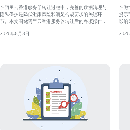
理与隐私保护最佳实践
少
在阿里云香港服务器转让过程中，完善的数据清理与
在做
隐私保护是降低泄露风险和满足合规要求的关键环
提示
节。本文围绕阿里云香港服务器转让后的各项操作步
影响
骤、注意事项与验证方法，提供可执行的最佳实践建
清单
2026年8月8日
202
议，适用于企业与运维团队在实际交接时参考与落
选择。 香港服务器托管成本构成概述 
实。 为什么在服务器转让后必须清理数据 服务器转让
一数
涉及的硬盘、快照和备份往往包含敏感信息，若处理
务等
不当可
本，