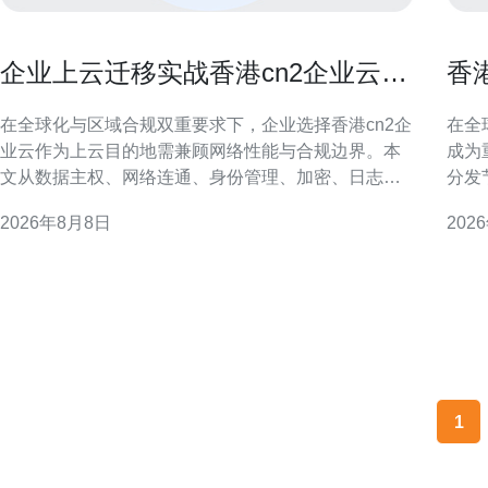
企业上云迁移实战香港cn2企业云的
香
安全与合规考虑
影
在全球化与区域合规双重要求下，企业选择香港cn2企
在全
业云作为上云目的地需兼顾网络性能与合规边界。本
成为
文从数据主权、网络连通、身份管理、加密、日志审
分发
计与灾备等维度，提出落地建议，帮助企业在迁移过
迟、
2026年8月8日
202
程中降低风险、满足监管并优化用户体验。 香港cn2
化建议，
企业云概述与适用场景 香港cn2企业云以低时延和跨
生IP
境连通为优势，适合面向大中华区和国际客户
多指
1