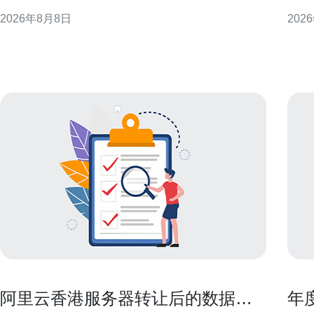
最佳可用性与性能。 理解香港电信服务器定价构成 服
明确
2026年8月8日
202
务器费用通常由计算资源、存储、带宽、IP、以及服
管理、
务等级协议（SLA）等组成。香港机房因地理位置和
香港
网络互联优势，
空间
柜密
阿里云香港服务器转让后的数据清
年