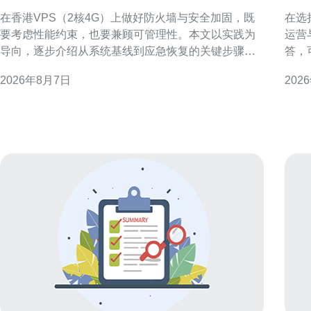
火墙与安全加固的步骤
群
在香港VPS（2核4G）上做好防火墙与安全加固，既
在选
要考虑性能约束，也要兼顾可管理性。本文以实践为
运营
导向，逐步介绍从系统基线到应急恢复的关键步骤，
答，
帮助运维人员在有限资源下构建稳健可审计的防护体
日常管理是
2026年8月7日
202
系。 了解威胁面与资源限制 首先评估香港VPS 2核4G
机房
的使用场景与暴露面，例如公网端口、运行的服务和
验证
应用组件。明确攻击面后，按优先级列出必须关闭或
量、
限制
上部