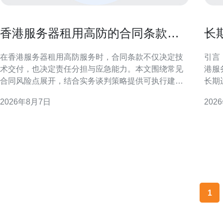
香港服务器租用高防的合同条款风
长
险点与谈判策略指南
器
在香港服务器租用高防服务时，合同条款不仅决定技
引言
术交付，也决定责任分担与应急能力。本文围绕常见
港服
合同风险点展开，结合实务谈判策略提供可执行建
长期
议，帮助技术与法务团队在签约阶段减少后期纠纷和
险。
2026年8月7日
202
业务中断的可能性。 合同风险概述：为何聚焦高防条
本，确保
款至关重要 高防服务涉及DDoS防护、流量清洗与应
的地域与业务
急响应，合同若仅写“提
各主
1