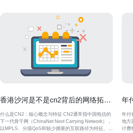
香港沙河是不是cn2背后的网络拓扑
年
与运营逻辑解读
确
什么是CN2：核心概念与特征 CN2通常指中国电信的
年付
下一代骨干网（ChinaNet Next Carrying Network），
地方
以MPLS、分级QoS和较少拥塞的互联路径为特征。
计费