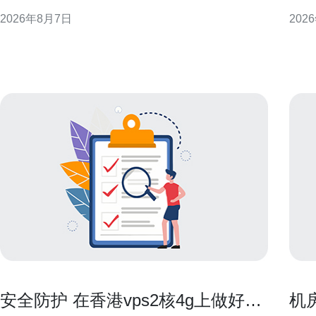
CN2侧重于承载高质量、低抖动的行业和国际业务，
迁移
2026年8月7日
202
常见表现为BGP策略、专属光缆通道和流量工程策略
机或最小
等，用于提升跨境和骨干段的可控性与稳定性。 CN2
必须
在路由层面的识
IO
年付
安全防护 在香港vps2核4g上做好防
机