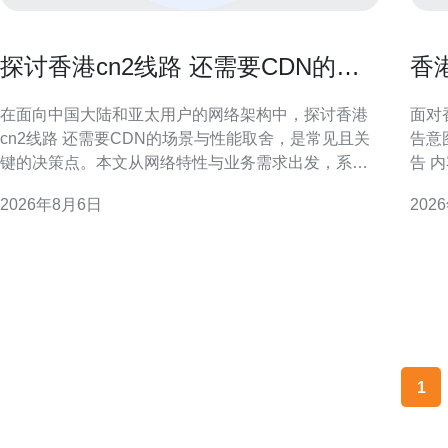
探讨香港cn2线路 还需要CDN的场
香
景与性能取舍
与
在面向中国大陆和亚太用户的网络架构中，探讨香港
面对
cn2线路 还需要CDN的场景与性能取舍，是常见且关
告意
键的决策点。本文从网络特性与业务需求出发，系统
告 
分析何时依赖CN2即可，何时需要叠加CDN以兼顾延
公告
2026年8月6日
202
迟、并发和可用性。 什么是香港CN2线路 香港CN2线
准备投标
路通常指运营商提供的优质骨干路径，往返中国大陆
总体框架与投
与香港之间经过优化的路由，通常具备低抖动和相对
标方
稳
1