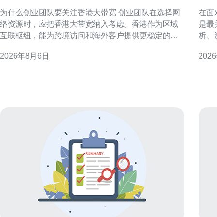
租吗与成本评估
溯
为什么创业团队要关注香港大带宽 创业团队在选择网
在面
络资源时，应把香港大带宽纳入考虑。香港作为区域
是最
互联枢纽，能为跨境访问和海外客户提供更稳定的连
析、
通性，支持产品上线与运营初期的流量峰值。 香港大
帮助应
2026年8月6日
202
带宽的核心优势 国际互联与低延迟 香港连接多条海底
务器的日志体
光缆，具备到东南亚、欧美等区域的低延迟路径。对
环境
需面向海外用户或依赖实时交互的服务
负载