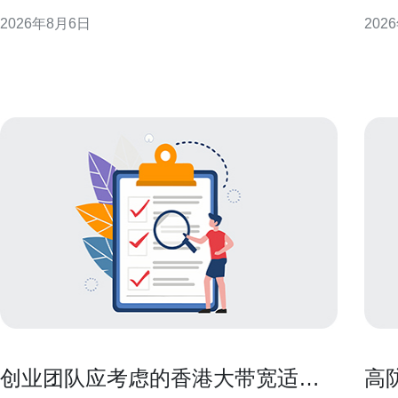
发，提供可操作的思路与选型建议，帮助企业与个人
基础
2026年8月6日
202
在合法合规前提下优化访问体验。 为什么选择香港原
明栏
生IP能提升海外访问 香港地理位置与国际骨干网络的
阅读
联接优势，使其成
创业团队应考虑的香港大带宽适合
高