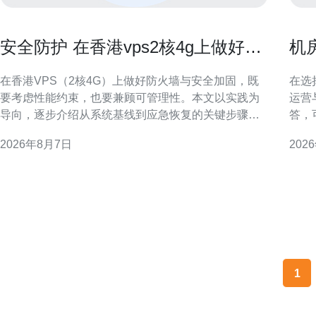
安全防护 在香港vps2核4g上做好防
机
火墙与安全加固的步骤
群
在香港VPS（2核4G）上做好防火墙与安全加固，既
在选
要考虑性能约束，也要兼顾可管理性。本文以实践为
运营
导向，逐步介绍从系统基线到应急恢复的关键步骤，
答，
帮助运维人员在有限资源下构建稳健可审计的防护体
日常管理是
2026年8月7日
202
系。 了解威胁面与资源限制 首先评估香港VPS 2核4G
机房
的使用场景与暴露面，例如公网端口、运行的服务和
验证
应用组件。明确攻击面后，按优先级列出必须关闭或
量、
限制
上部
1