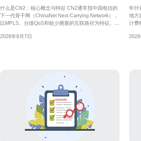
与运营逻辑解读
确
什么是CN2：核心概念与特征 CN2通常指中国电信的
年付
下一代骨干网（ChinaNet Next Carrying Network），
地方
以MPLS、分级QoS和较少拥塞的互联路径为特征。
计费
CN2侧重于承载高质量、低抖动的行业和国际业务，
迁移
2026年8月7日
202
常见表现为BGP策略、专属光缆通道和流量工程策略
机或最小
等，用于提升跨境和骨干段的可控性与稳定性。 CN2
必须
在路由层面的识
IO
年付