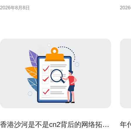
响应，减少服务中断并提升可观测性。 理解内存占用
计与
2026年8月8日
202
与内存泄漏的区别 首先要区分“高内存使用”与“内存泄
程中降
漏”。前者可能是正常负载或缓存增长，后者指程序长
企业云概述
期分配后不释放。区分两者有助于判断是否需要重启
境连
进程、优
香港沙河是不是cn2背后的网络拓扑
年