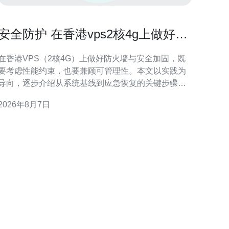
安全防护 在香港vps2核4g上做好防
火墙与安全加固的步骤
在香港VPS（2核4G）上做好防火墙与安全加固，既
要考虑性能约束，也要兼顾可管理性。本文以实践为
导向，逐步介绍从系统基线到应急恢复的关键步骤，
帮助运维人员在有限资源下构建稳健可审计的防护体
2026年8月7日
了解威胁面与资源限制 首先评估香港VPS 2核4G
的使用场景与暴露面，例如公网端口、运行的服务和
应用组件。明确攻击面后，按优先级列出必须关闭或
限制