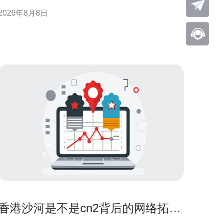
响应，减少服务中断并提升可观测性。 理解内存占用
2026年8月8日
与内存泄漏的区别 首先要区分“高内存使用”与“内存泄
漏”。前者可能是正常负载或缓存增长，后者指程序长
期分配后不释放。区分两者有助于判断是否需要重启
进程、优
香港沙河是不是cn2背后的网络拓扑