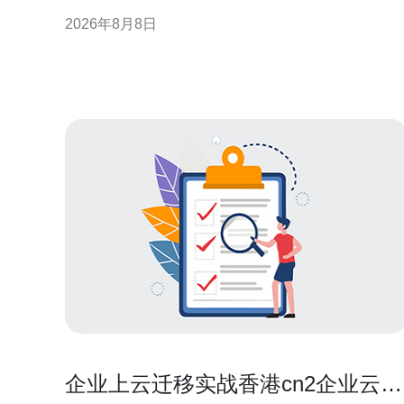
骤、注意事项与验证方法，提供可执行的最佳实践建
2026年8月8日
议，适用于企业与运维团队在实际交接时参考与落
实。 为什么在服务器转让后必须清理数据 服务器转让
涉及的硬盘、快照和备份往往包含敏感信息，若处理
不当可
企业上云迁移实战香港cn2企业云的