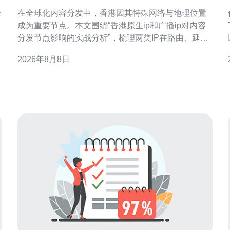
影响的实战分析
企
在全球化内容分发中，香港因其特殊网络与地理位置
成为重要节点。本文围绕“香港原生ip和广播ip对内容
分发节点影响的实战分析”，梳理两类IP在路由、延
迟、缓存和合规层面的差异，给出可执行的监测与优
2026年8月8日
化建议，便于工程与运营决策。 概念与差异解读 “原
生IP”通常指ISP或机房原生分配的本地IP，而“广播IP”
多指通过代理、共享或互联网转发的IP。两者