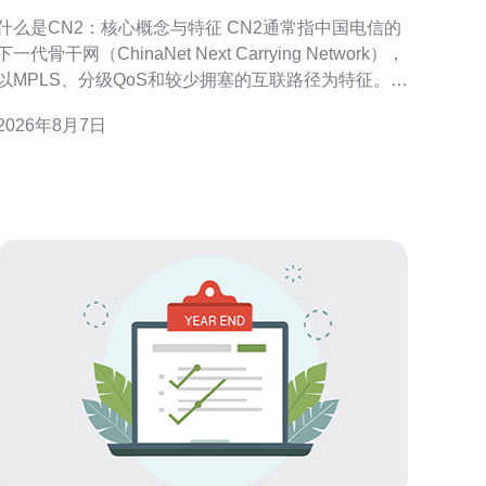
与运营逻辑解读
什么是CN2：核心概念与特征 CN2通常指中国电信的
下一代骨干网（ChinaNet Next Carrying Network），
以MPLS、分级QoS和较少拥塞的互联路径为特征。
CN2侧重于承载高质量、低抖动的行业和国际业务，
2026年8月7日
常见表现为BGP策略、专属光缆通道和流量工程策略
等，用于提升跨境和骨干段的可控性与稳定性。 CN2
在路由层面的识