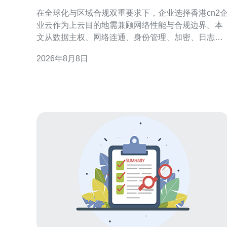
安全与合规考虑
在全球化与区域合规双重要求下，企业选择香港cn2
业云作为上云目的地需兼顾网络性能与合规边界。本
文从数据主权、网络连通、身份管理、加密、日志审
计与灾备等维度，提出落地建议，帮助企业在迁移过
2026年8月8日
程中降低风险、满足监管并优化用户体验。 香港cn2
企业云概述与适用场景 香港cn2企业云以低时延和跨
境连通为优势，适合面向大中华区和国际客户