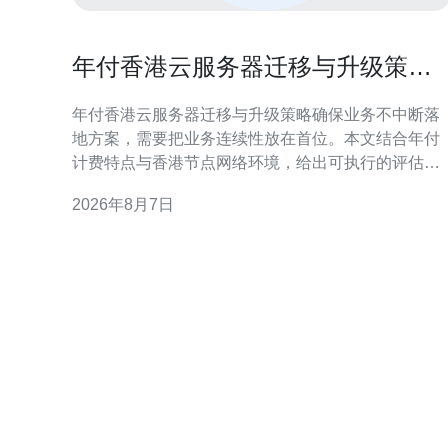
年付香港云服务器迁移与升级策略
确保业务不中断落地方案
年付香港云服务器迁移与升级策略确保业务不中断落
地方案，需要把业务连续性放在首位。本文结合年付
计费特点与香港节点网络环境，给出可执行的评估、
迁移、升级与验证流程，帮助运维和项目团队在零停
2026年8月7日
机或最小影响下完成落地。 迁移前评估与规划 迁移前
必须做详尽的资源与依赖评估：包括实例规格、磁盘
IO、数据库主从关系、第三方接口和合规需求。针对
年付模式，提前确