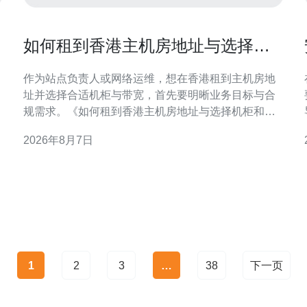
如何租到香港主机房地址与选择机
柜和带宽的要点
作为站点负责人或网络运维，想在香港租到主机房地
址并选择合适机柜与带宽，首先要明晰业务目标与合
规需求。《如何租到香港主机房地址与选择机柜和带
宽的要点》这篇指南，帮助你逐步判断与决策，兼顾
2026年8月7日
性能、成本与合规性，便于后续谈判与部署。 为什么
系。 
选择香港主机房地址对你有利 香港作为国际互联网枢
纽，连接中国内地与全球节点具有天然优势。选择香
港主机房地
1
2
3
…
38
下一页