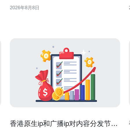
清单，帮助企业在香港市场做出更透明的预算与合约
2026年8月8日
选择。 香港服务器托管成本构成概述 托管费用并非单
一数字，而是由机柜空间、带宽、IP、功耗与管理服
务等多项组成。地域与机房等级差异会影响单位成
本，因此预算
香港原生ip和广播ip对内容分发节点