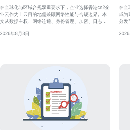
安全与合规考虑
影
在全球化与区域合规双重要求下，企业选择香港cn2企
在全
业云作为上云目的地需兼顾网络性能与合规边界。本
成为
文从数据主权、网络连通、身份管理、加密、日志审
分发
计与灾备等维度，提出落地建议，帮助企业在迁移过
迟、
2026年8月8日
202
程中降低风险、满足监管并优化用户体验。 香港cn2
化建议，
企业云概述与适用场景 香港cn2企业云以低时延和跨
生IP
境连通为优势，适合面向大中华区和国际客户
多指