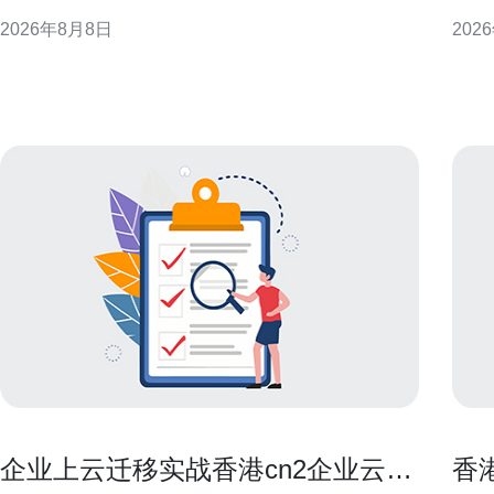
骤、注意事项与验证方法，提供可执行的最佳实践建
清单
2026年8月8日
202
议，适用于企业与运维团队在实际交接时参考与落
选择。 香港服务器托管成本构成概述 
实。 为什么在服务器转让后必须清理数据 服务器转让
一数
涉及的硬盘、快照和备份往往包含敏感信息，若处理
务等
不当可
本，
企业上云迁移实战香港cn2企业云的
香