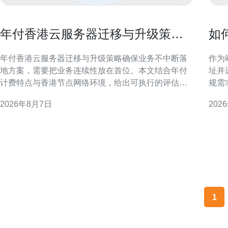
年付香港云服务器迁移与升级策略
如
确保业务不中断落地方案
柜
年付香港云服务器迁移与升级策略确保业务不中断落
作为
地方案，需要把业务连续性放在首位。本文结合年付
址并
计费特点与香港节点网络环境，给出可执行的评估、
规需
迁移、升级与验证流程，帮助运维和项目团队在零停
宽的
2026年8月7日
202
机或最小影响下完成落地。 迁移前评估与规划 迁移前
性能
必须做详尽的资源与依赖评估：包括实例规格、磁盘
选择香港
IO、数据库主从关系、第三方接口和合规需求。针对
纽，
年付模式，提前确
港主
1