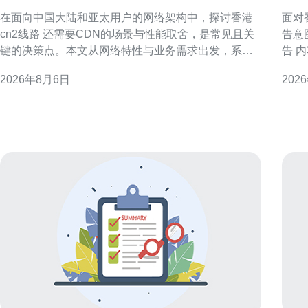
景与性能取舍
与
在面向中国大陆和亚太用户的网络架构中，探讨香港
面对
cn2线路 还需要CDN的场景与性能取舍，是常见且关
告意
键的决策点。本文从网络特性与业务需求出发，系统
告 
分析何时依赖CN2即可，何时需要叠加CDN以兼顾延
公告
2026年8月6日
202
迟、并发和可用性。 什么是香港CN2线路 香港CN2线
准备投标
路通常指运营商提供的优质骨干路径，往返中国大陆
总体框架与投
与香港之间经过优化的路由，通常具备低抖动和相对
标方
稳