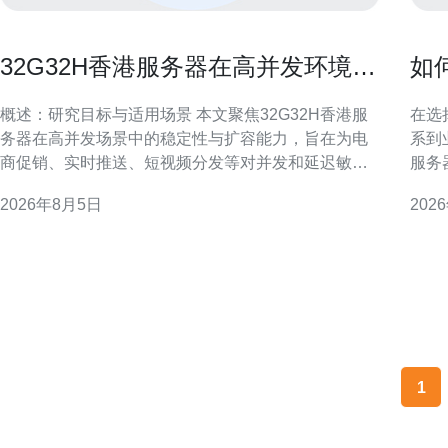
32G32H香港服务器在高并发环境下
如
的稳定性与扩容能力研究
规
概述：研究目标与适用场景 本文聚焦32G32H香港服
在选
务器在高并发场景中的稳定性与扩容能力，旨在为电
系到
商促销、实时推送、短视频分发等对并发和延迟敏感
服务
的业务提供参考。通过硬件能力、网络策略、存储性
操作
2026年8月5日
202
能与运维方案四个维度，评估在不同压力下的表现与
么选
可行扩展路径。 32G32H香港服务器的硬件与网络基
网枢
础 32G32H配置通常意味着中高档内存与计量化资
多，
源，
断供
1