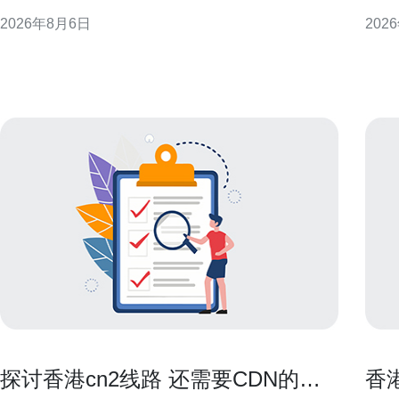
通性，支持产品上线与运营初期的流量峰值。 香港大
帮助应
2026年8月6日
202
带宽的核心优势 国际互联与低延迟 香港连接多条海底
务器的日志体
光缆，具备到东南亚、欧美等区域的低延迟路径。对
环境
需面向海外用户或依赖实时交互的服务
负载
探讨香港cn2线路 还需要CDN的场
香