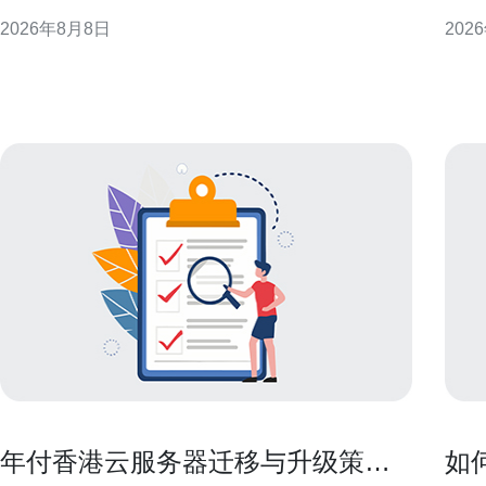
计与灾备等维度，提出落地建议，帮助企业在迁移过
迟、
2026年8月8日
202
程中降低风险、满足监管并优化用户体验。 香港cn2
化建议，
企业云概述与适用场景 香港cn2企业云以低时延和跨
生IP
境连通为优势，适合面向大中华区和国际客户
多指
年付香港云服务器迁移与升级策略
如