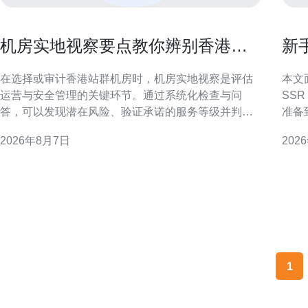
机房实地视察要点教你辨别香港站
新
群机房运营与安全管理
优
在选择或审计香港站群机房时，机房实地视察是评估
本文
运营与安全管理的关键环节。通过系统化检查与问
SS
答，可以发现潜在风险、验证承诺的服务等级并判断
准备
日常管理是否规范可靠。 为什么要实地视察香港站群
中侧
2026年8月7日
202
机房 文件与宣称无法替代现场观察。机房实地视察可
稳定运行。 为何选择香港
验证物理环境、运行记录与应急能力，识别带宽质
在地
量、电力冗余与访问控制等方面的实际状况，减少线
延迟
上部署后的运营风险。
少中
1