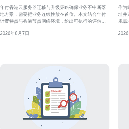
确保业务不中断落地方案
柜
年付香港云服务器迁移与升级策略确保业务不中断落
作为
地方案，需要把业务连续性放在首位。本文结合年付
址并
计费特点与香港节点网络环境，给出可执行的评估、
规需
迁移、升级与验证流程，帮助运维和项目团队在零停
宽的
2026年8月7日
202
机或最小影响下完成落地。 迁移前评估与规划 迁移前
性能
必须做详尽的资源与依赖评估：包括实例规格、磁盘
选择香港
IO、数据库主从关系、第三方接口和合规需求。针对
纽，
年付模式，提前确
港主