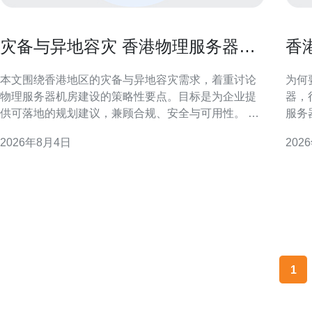
灾备与异地容灾 香港物理服务器机
香
房建设策略探讨
与
本文围绕香港地区的灾备与异地容灾需求，着重讨论
为何要
物理服务器机房建设的策略性要点。目标是为企业提
器，
供可落地的规划建议，兼顾合规、安全与可用性。 香
服务
港灾备与异地容灾的必要性 香港地处国际金融与商业
SL
2026年8月4日
202
枢纽，业务连续性要求高。自然灾害、供电中断或网
导向
络故障都可能影响服务可用性，因此建立异地容灾体
运维风险与成本
系与可靠的物理机房至关重要。 风险评估与合
包括
1