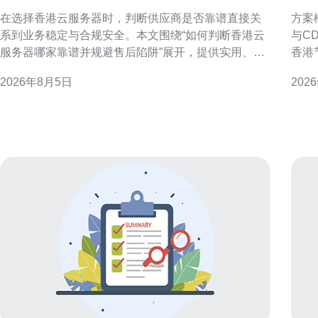
规避售后陷阱
全
在选择香港云服务器时，判断供应商是否靠谱直接关
方案概述与目
系到业务稳定与合规安全。本文围绕“如何判断香港云
与C
服务器哪家靠谱并规避售后陷阱”展开，提供实用、可
香港
操作的检查要点与防范措施，帮助决策更稳妥。 为什
少访
2026年8月5日
202
么选择香港云服务器值得慎重考虑 香港作为国际互联
性，适
网枢纽，延迟低、出口带宽充足，但市场供应商众
流服务器
多，资质与服务差异明显。明确自身业务需求后再判
亚太
断供应商，能避