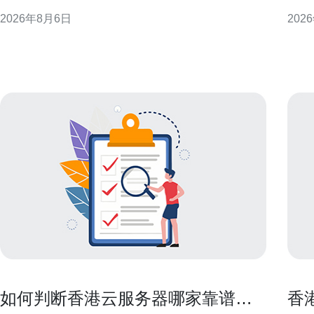
公告重点，帮助企业在合规、技术与商务三方面高效
既考
2026年8月6日
202
准备投标文件，提升中标概率。 招标公告概览：把握
性，
总体框架与投标门槛 招标公告通常包含项目范围、招
机房。 地图式展示的实际价值 采用地
标方式、报名时间
各区
如何判断香港云服务器哪家靠谱并
香