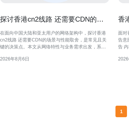
探讨香港cn2线路 还需要CDN的场
香
景与性能取舍
与
在面向中国大陆和亚太用户的网络架构中，探讨香港
面对
cn2线路 还需要CDN的场景与性能取舍，是常见且关
告意
键的决策点。本文从网络特性与业务需求出发，系统
告 
分析何时依赖CN2即可，何时需要叠加CDN以兼顾延
公告
2026年8月6日
202
迟、并发和可用性。 什么是香港CN2线路 香港CN2线
准备投标
路通常指运营商提供的优质骨干路径，往返中国大陆
总体框架与投
与香港之间经过优化的路由，通常具备低抖动和相对
标方
稳
1