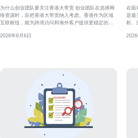
租吗与成本评估
溯
为什么创业团队要关注香港大带宽 创业团队在选择网
在面
络资源时，应把香港大带宽纳入考虑。香港作为区域
是最
互联枢纽，能为跨境访问和海外客户提供更稳定的连
析、
通性，支持产品上线与运营初期的流量峰值。 香港大
帮助应
2026年8月6日
202
带宽的核心优势 国际互联与低延迟 香港连接多条海底
务器的日志体
光缆，具备到东南亚、欧美等区域的低延迟路径。对
环境
需面向海外用户或依赖实时交互的服务
负载