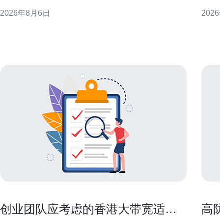
发，提供可操作的思路与选型建议，帮助企业与个人
基础
2026年8月6日
202
在合法合规前提下优化访问体验。 为什么选择香港原
明栏
生IP能提升海外访问 香港地理位置与国际骨干网络的
阅读
联接优势，使其成
创业团队应考虑的香港大带宽适合
高