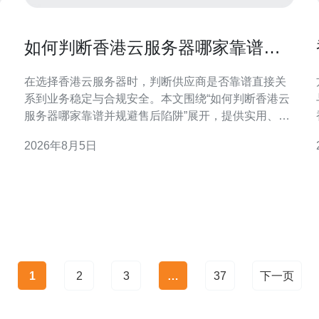
如何判断香港云服务器哪家靠谱并
规避售后陷阱
在选择香港云服务器时，判断供应商是否靠谱直接关
系到业务稳定与合规安全。本文围绕“如何判断香港云
服务器哪家靠谱并规避售后陷阱”展开，提供实用、可
操作的检查要点与防范措施，帮助决策更稳妥。 为什
2026年8月5日
么选择香港云服务器值得慎重考虑 香港作为国际互联
网枢纽，延迟低、出口带宽充足，但市场供应商众
多，资质与服务差异明显。明确自身业务需求后再判
断供应商，能避
1
2
3
…
37
下一页