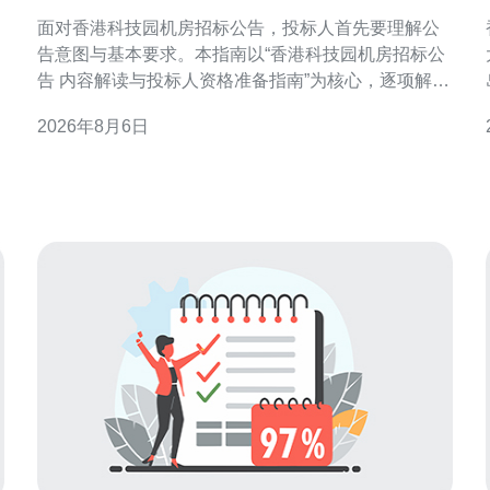
与投标人资格准备指南
面对香港科技园机房招标公告，投标人首先要理解公
告意图与基本要求。本指南以“香港科技园机房招标公
告 内容解读与投标人资格准备指南”为核心，逐项解析
公告重点，帮助企业在合规、技术与商务三方面高效
2026年8月6日
准备投标文件，提升中标概率。 招标公告概览：把握
总体框架与投标门槛 招标公告通常包含项目范围、招
机
标方式、报名时间