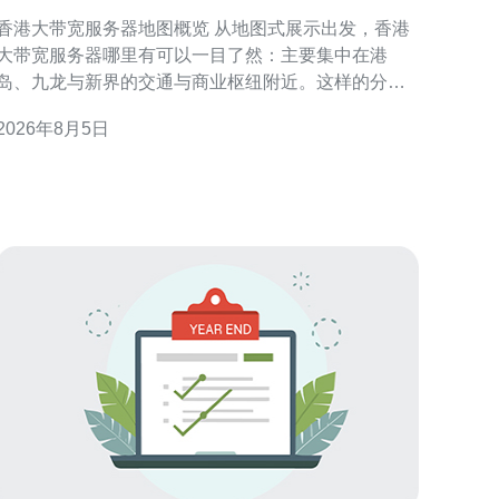
有及各区机房优势对比
香港大带宽服务器地图概览 从地图式展示出发，香港
大带宽服务器哪里有可以一目了然：主要集中在港
岛、九龙与新界的交通与商业枢纽附近。这样的分布
既考虑到网络骨干接入点，也兼顾电力与机房可达
2026年8月5日
性，便于企业根据业务区域和访问来源快速定位合适
房。 地图式展示的实际价值 采用地图式呈现可视化
各区机房与上游链路位置，帮助在意延迟、冗余与