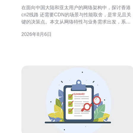
景与性能取舍
在面向中国大陆和亚太用户的网络架构中，探讨香港
cn2线路 还需要CDN的场景与性能取舍，是常见且关
键的决策点。本文从网络特性与业务需求出发，系统
分析何时依赖CN2即可，何时需要叠加CDN以兼顾延
2026年8月6日
迟、并发和可用性。 什么是香港CN2线路 香港CN2线
路通常指运营商提供的优质骨干路径，往返中国大陆
与香港之间经过优化的路由，通常具备低抖动和相对
稳