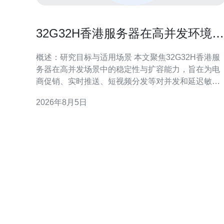
32G32H香港服务器在高并发环境下
的稳定性与扩容能力研究
概述：研究目标与适用场景 本文聚焦32G32H香港服
务器在高并发场景中的稳定性与扩容能力，旨在为电
商促销、实时推送、短视频分发等对并发和延迟敏感
的业务提供参考。通过硬件能力、网络策略、存储性
2026年8月5日
能与运维方案四个维度，评估在不同压力下的表现与
可行扩展路径。 32G32H香港服务器的硬件与网络基
础 32G32H配置通常意味着中高档内存与计量化资
源，