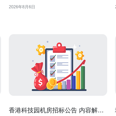
帮助应急响应团队提高定位与取证效率。 高防香港服
2026年8月6日
务器的日志体系搭建 构建可审计的日志体系，是高防
环境下快速响应的前提。应覆盖网络设备、防火墙、
负载均衡、WAF、应用服务器和操作系统，确保日志
香港科技园机房招标公告 内容解读