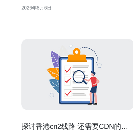
通性，支持产品上线与运营初期的流量峰值。 香港大
2026年8月6日
带宽的核心优势 国际互联与低延迟 香港连接多条海底
光缆，具备到东南亚、欧美等区域的低延迟路径。对
需面向海外用户或依赖实时交互的服务
探讨香港cn2线路 还需要CDN的场