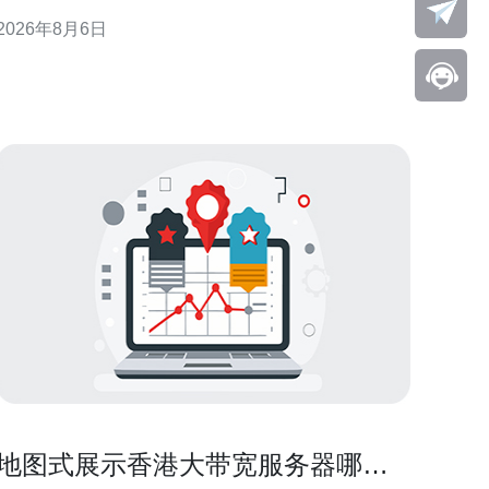
量工程等角度出发，给出可操作性的思路与注意点，
2026年8月6日
便于在真实生产环境中实施与验证。 理解联通到香港
VPS的跨境网络特性 延迟与丢包是核心指标 跨境链路
首先体现
地图式展示香港大带宽服务器哪里