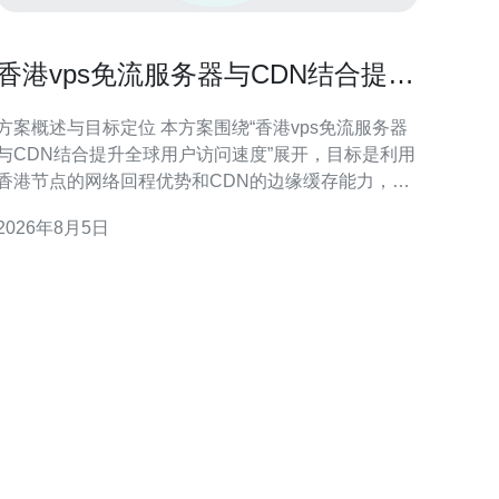
香港vps免流服务器与CDN结合提升
全球用户访问速度的方案
方案概述与目标定位 本方案围绕“香港vps免流服务器
与CDN结合提升全球用户访问速度”展开，目标是利用
香港节点的网络回程优势和CDN的边缘缓存能力，减
少访问延迟、稳定传输质量，并兼顾成本与可维护
2026年8月5日
性，适合跨境内容分发与移动流量优化。 香港VPS免
流服务器的优势与适用场景 香港VPS免流服务器靠近
亚太主要海底光缆落地点，具备良好回程链路