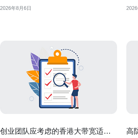
发，提供可操作的思路与选型建议，帮助企业与个人
基础
2026年8月6日
202
在合法合规前提下优化访问体验。 为什么选择香港原
明栏
生IP能提升海外访问 香港地理位置与国际骨干网络的
阅读
联接优势，使其成
创业团队应考虑的香港大带宽适合
高