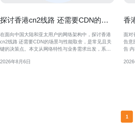
探讨香港cn2线路 还需要CDN的场
香
景与性能取舍
与
在面向中国大陆和亚太用户的网络架构中，探讨香港
面对
cn2线路 还需要CDN的场景与性能取舍，是常见且关
告意
键的决策点。本文从网络特性与业务需求出发，系统
告 
分析何时依赖CN2即可，何时需要叠加CDN以兼顾延
公告
2026年8月6日
202
迟、并发和可用性。 什么是香港CN2线路 香港CN2线
准备投标
路通常指运营商提供的优质骨干路径，往返中国大陆
总体框架与投
与香港之间经过优化的路由，通常具备低抖动和相对
标方
稳
1