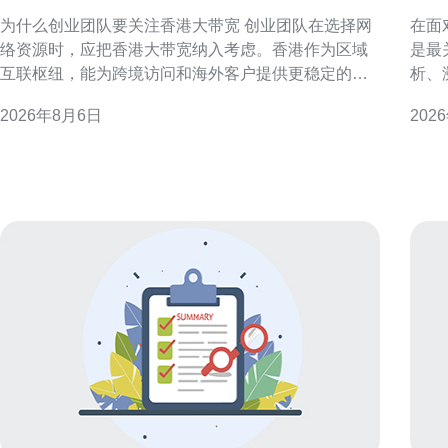
租吗与成本评估
溯
为什么创业团队要关注香港大带宽 创业团队在选择网
在面
络资源时，应把香港大带宽纳入考虑。香港作为区域
是最
互联枢纽，能为跨境访问和海外客户提供更稳定的连
析、
通性，支持产品上线与运营初期的流量峰值。 香港大
帮助应
2026年8月6日
202
带宽的核心优势 国际互联与低延迟 香港连接多条海底
务器的日志体
光缆，具备到东南亚、欧美等区域的低延迟路径。对
环境
需面向海外用户或依赖实时交互的服务
负载