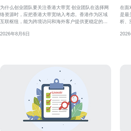
租吗与成本评估
溯
为什么创业团队要关注香港大带宽 创业团队在选择网
在面
络资源时，应把香港大带宽纳入考虑。香港作为区域
是最
互联枢纽，能为跨境访问和海外客户提供更稳定的连
析、
通性，支持产品上线与运营初期的流量峰值。 香港大
帮助应
2026年8月6日
202
带宽的核心优势 国际互联与低延迟 香港连接多条海底
务器的日志体
光缆，具备到东南亚、欧美等区域的低延迟路径。对
环境
需面向海外用户或依赖实时交互的服务
负载