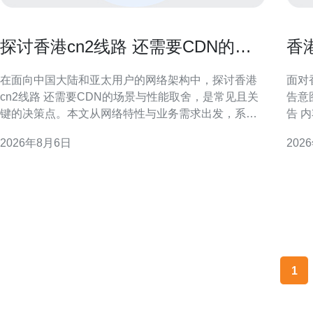
探讨香港cn2线路 还需要CDN的场
香
景与性能取舍
与
在面向中国大陆和亚太用户的网络架构中，探讨香港
面对
cn2线路 还需要CDN的场景与性能取舍，是常见且关
告意
键的决策点。本文从网络特性与业务需求出发，系统
告 
分析何时依赖CN2即可，何时需要叠加CDN以兼顾延
公告
2026年8月6日
202
迟、并发和可用性。 什么是香港CN2线路 香港CN2线
准备投标
路通常指运营商提供的优质骨干路径，往返中国大陆
总体框架与投
与香港之间经过优化的路由，通常具备低抖动和相对
标方
稳
1