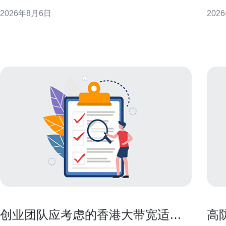
发，提供可操作的思路与选型建议，帮助企业与个人
基础
2026年8月6日
202
在合法合规前提下优化访问体验。 为什么选择香港原
明栏
生IP能提升海外访问 香港地理位置与国际骨干网络的
阅读
联接优势，使其成
创业团队应考虑的香港大带宽适合
高