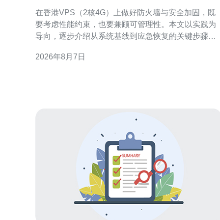
火墙与安全加固的步骤
在香港VPS（2核4G）上做好防火墙与安全加固，既
要考虑性能约束，也要兼顾可管理性。本文以实践为
导向，逐步介绍从系统基线到应急恢复的关键步骤，
帮助运维人员在有限资源下构建稳健可审计的防护体
2026年8月7日
系。 了解威胁面与资源限制 首先评估香港VPS 2核4G
的使用场景与暴露面，例如公网端口、运行的服务和
应用组件。明确攻击面后，按优先级列出必须关闭或
限制