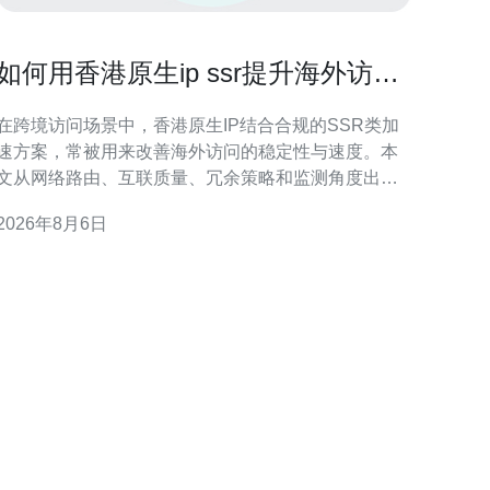
如何用香港原生ip ssr提升海外访问
稳定性和速度
在跨境访问场景中，香港原生IP结合合规的SSR类加
速方案，常被用来改善海外访问的稳定性与速度。本
文从网络路由、互联质量、冗余策略和监测角度出
发，提供可操作的思路与选型建议，帮助企业与个人
2026年8月6日
在合法合规前提下优化访问体验。 为什么选择香港原
生IP能提升海外访问 香港地理位置与国际骨干网络的
联接优势，使其成