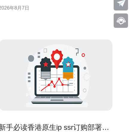
宽的要点》这篇指南，帮助你逐步判断与决策，兼顾
2026年8月7日
性能、成本与合规性，便于后续谈判与部署。 为什么
选择香港主机房地址对你有利 香港作为国际互联网枢
纽，连接中国内地与全球节点具有天然优势。选择香
港主机房地
新手必读香港原生ip ssr订购部署到