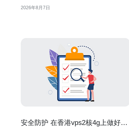
CN2侧重于承载高质量、低抖动的行业和国际业务，
2026年8月7日
常见表现为BGP策略、专属光缆通道和流量工程策略
等，用于提升跨境和骨干段的可控性与稳定性。 CN2
在路由层面的识
安全防护 在香港vps2核4g上做好防