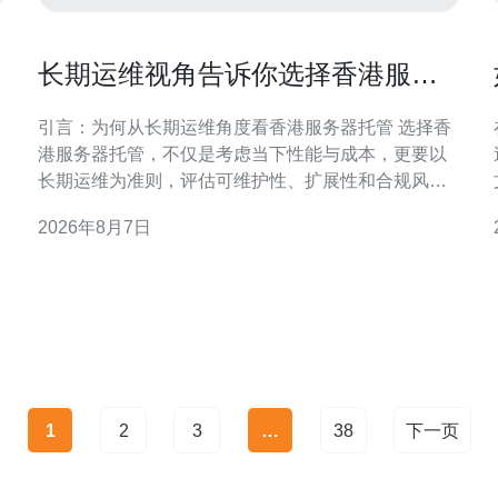
长期运维视角告诉你选择香港服务
器托管的最佳实践
引言：为何从长期运维角度看香港服务器托管 选择香
港服务器托管，不仅是考虑当下性能与成本，更要以
长期运维为准则，评估可维护性、扩展性和合规风
险。长期视角能降低故障停机、频繁迁移与隐性成
2026年8月7日
本，确保业务稳定与用户体验。 长期价值：香港节点
的地域与业务优势 香港地理位置靠近中国内地与亚太
各主要市场，低时延和丰富的海底电缆带来天然连
1
2
3
…
38
下一页