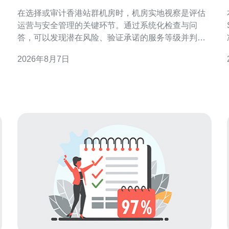
群机房运营与安全管理
在选择或审计香港站群机房时，机房实地视察是评估
运营与安全管理的关键环节。通过系统化检查与问
答，可以发现潜在风险、验证承诺的服务等级并判断
日常管理是否规范可靠。 为什么要实地视察香港站群
2026年8月7日
机房 文件与宣称无法替代现场观察。机房实地视察可
稳
验证物理环境、运行记录与应急能力，识别带宽质
量、电力冗余与访问控制等方面的实际状况，减少线
上部署后的运营风险。