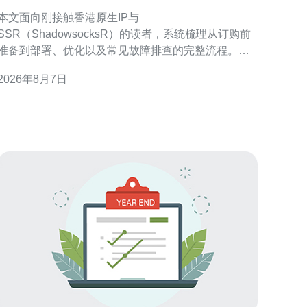
优化的完整流程
本文面向刚接触香港原生IP与
SSR（ShadowsocksR）的读者，系统梳理从订购前
准备到部署、优化以及常见故障排查的完整流程。文
中侧重实操要点与合规注意，帮助你快速上手并保持
2026年8月7日
定运行。 为何选择香港原生IP 优势概述 香港原生IP
在地理位置与网络互联上具有天然优势，适合需要低
延迟访问香港或亚太资源的场景。原生地址通常能减
少中间路由跳数，