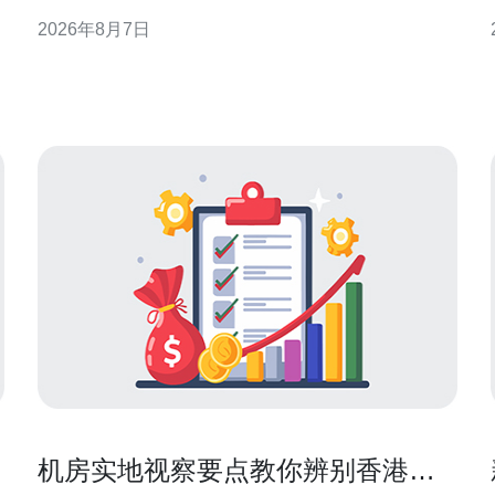
迁移、升级与验证流程，帮助运维和项目团队在零停
2026年8月7日
机或最小影响下完成落地。 迁移前评估与规划 迁移前
必须做详尽的资源与依赖评估：包括实例规格、磁盘
IO、数据库主从关系、第三方接口和合规需求。针对
年付模式，提前确
机房实地视察要点教你辨别香港站