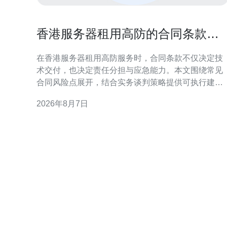
香港服务器租用高防的合同条款风
险点与谈判策略指南
在香港服务器租用高防服务时，合同条款不仅决定技
术交付，也决定责任分担与应急能力。本文围绕常见
合同风险点展开，结合实务谈判策略提供可执行建
议，帮助技术与法务团队在签约阶段减少后期纠纷和
2026年8月7日
业务中断的可能性。 合同风险概述：为何聚焦高防条
款至关重要 高防服务涉及DDoS防护、流量清洗与应
急响应，合同若仅写“提