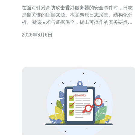
溯源取证实务操作要点
在面对针对高防攻击香港服务器的安全事件时，日志
是最关键的证据来源。本文聚焦日志采集、结构化分
析、溯源技术与证据保全，提出可操作的实务要点，
帮助应急响应团队提高定位与取证效率。 高防香港服
2026年8月6日
务器的日志体系搭建 构建可审计的日志体系，是高防
环境下快速响应的前提。应覆盖网络设备、防火墙、
负载均衡、WAF、应用服务器和操作系统，确保日志