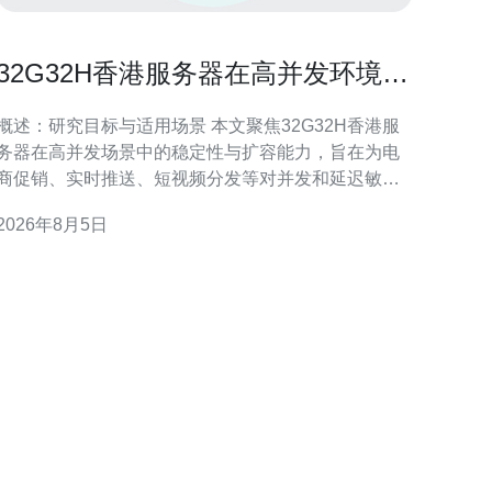
32G32H香港服务器在高并发环境下
的稳定性与扩容能力研究
概述：研究目标与适用场景 本文聚焦32G32H香港服
务器在高并发场景中的稳定性与扩容能力，旨在为电
商促销、实时推送、短视频分发等对并发和延迟敏感
的业务提供参考。通过硬件能力、网络策略、存储性
2026年8月5日
能与运维方案四个维度，评估在不同压力下的表现与
可行扩展路径。 32G32H香港服务器的硬件与网络基
础 32G32H配置通常意味着中高档内存与计量化资
源，