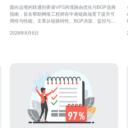
由优化与BGP选择指南
面向运维的联通到香港VPS跨境路由优化与BGP选择
指南，旨在帮助网络工程师在中港链路场景下提升可
用性与性能。文章从链路特性、BGP决策、监控与流
量工程等角度出发，给出可操作性的思路与注意点，
2026年8月6日
便于在真实生产环境中实施与验证。 理解联通到香港
VPS的跨境网络特性 延迟与丢包是核心指标 跨境链路
首先体现