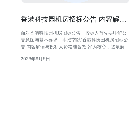
香港科技园机房招标公告 内容解读
与投标人资格准备指南
面对香港科技园机房招标公告，投标人首先要理解公
告意图与基本要求。本指南以“香港科技园机房招标公
告 内容解读与投标人资格准备指南”为核心，逐项解
公告重点，帮助企业在合规、技术与商务三方面高效
2026年8月6日
准备投标文件，提升中标概率。 招标公告概览：把握
总体框架与投标门槛 招标公告通常包含项目范围、招
标方式、报名时间