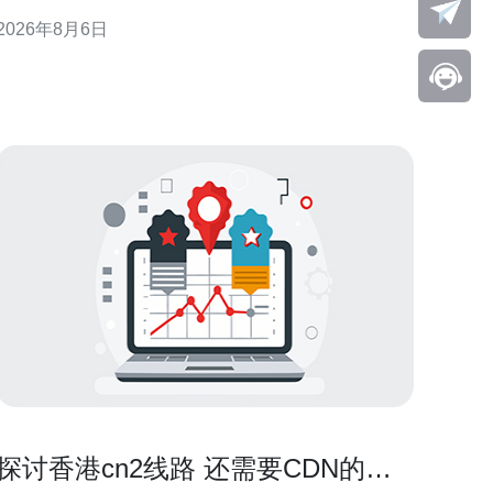
通性，支持产品上线与运营初期的流量峰值。 香港大
2026年8月6日
带宽的核心优势 国际互联与低延迟 香港连接多条海底
光缆，具备到东南亚、欧美等区域的低延迟路径。对
需面向海外用户或依赖实时交互的服务
探讨香港cn2线路 还需要CDN的场