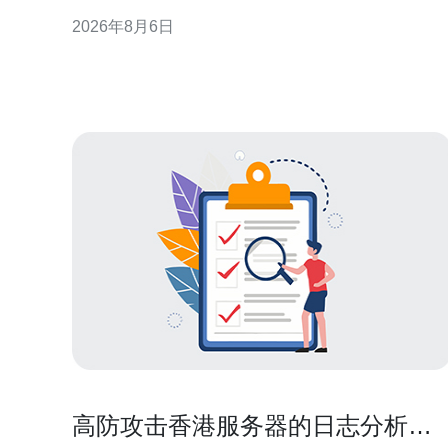
基础配置；规格栏列出CPU、内存、存储与带宽；说
2026年8月6日
明栏说明计费模式、网络类型及附加服务。掌握这些
阅读顺序，有助于快速筛选满足延迟、合规与可用性
要求的服务器方案。 CPU、内
高防攻击香港服务器的日志分析与