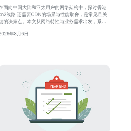
景与性能取舍
在面向中国大陆和亚太用户的网络架构中，探讨香港
cn2线路 还需要CDN的场景与性能取舍，是常见且关
键的决策点。本文从网络特性与业务需求出发，系统
分析何时依赖CN2即可，何时需要叠加CDN以兼顾延
2026年8月6日
迟、并发和可用性。 什么是香港CN2线路 香港CN2线
路通常指运营商提供的优质骨干路径，往返中国大陆
与香港之间经过优化的路由，通常具备低抖动和相对
稳