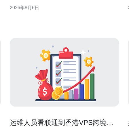
试体验。本文立足学生日常使用场景，从技术与体验
2026年8月6日
两方面解析如何评估香港服务器的延迟与稳定性，帮
助你在众多服务中做出理性判断并提升学习效率。 为
什么延迟和连接稳定性对学生重要 高延迟会导致语音
与视频通话卡顿，互
运维人员看联通到香港VPS跨境路