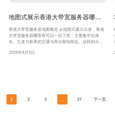
地图式展示香港大带宽服务器哪里
有及各区机房优势对比
香港大带宽服务器地图概览 从地图式展示出发，香港
大带宽服务器哪里有可以一目了然：主要集中在港
析
岛、九龙与新界的交通与商业枢纽附近。这样的分布
既考虑到网络骨干接入点，也兼顾电力与机房可达
2026年8月5日
性，便于企业根据业务区域和访问来源快速定位合适
机房。 地图式展示的实际价值 采用地图式呈现可视化
各区机房与上游链路位置，帮助在意延迟、冗余与
1
2
3
…
37
下一页