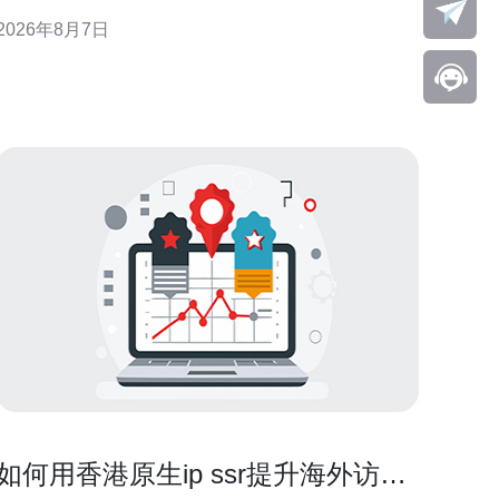
中侧重实操要点与合规注意，帮助你快速上手并保持
2026年8月7日
定运行。 为何选择香港原生IP 优势概述 香港原生IP
在地理位置与网络互联上具有天然优势，适合需要低
延迟访问香港或亚太资源的场景。原生地址通常能减
少中间路由跳数，
如何用香港原生ip ssr提升海外访问