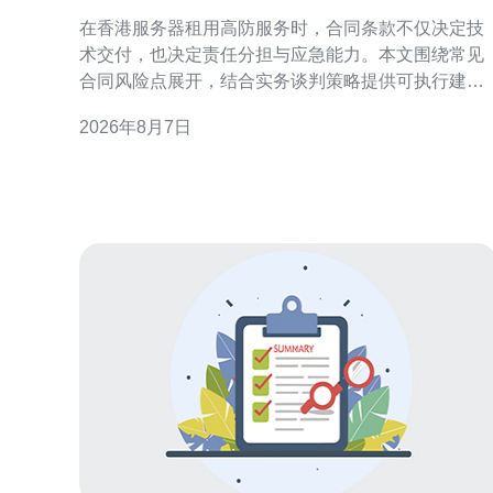
险点与谈判策略指南
在香港服务器租用高防服务时，合同条款不仅决定技
术交付，也决定责任分担与应急能力。本文围绕常见
合同风险点展开，结合实务谈判策略提供可执行建
议，帮助技术与法务团队在签约阶段减少后期纠纷和
2026年8月7日
业务中断的可能性。 合同风险概述：为何聚焦高防条
款至关重要 高防服务涉及DDoS防护、流量清洗与应
急响应，合同若仅写“提