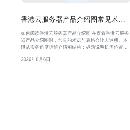
香港云服务器产品介绍图常见术语
与规格对照表实用指南
如何阅读香港云服务器产品介绍图 在查看香港云服务
器产品介绍图时，常见的术语与表格会让人迷惑。本
段从实务角度拆解介绍图结构：标题说明机房位置与
基础配置；规格栏列出CPU、内存、存储与带宽；说
2026年8月6日
明栏说明计费模式、网络类型及附加服务。掌握这些
阅读顺序，有助于快速筛选满足延迟、合规与可用性
要求的服务器方案。 CPU、内