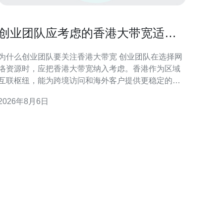
创业团队应考虑的香港大带宽适合
租吗与成本评估
为什么创业团队要关注香港大带宽 创业团队在选择网
络资源时，应把香港大带宽纳入考虑。香港作为区域
互联枢纽，能为跨境访问和海外客户提供更稳定的连
通性，支持产品上线与运营初期的流量峰值。 香港大
2026年8月6日
带宽的核心优势 国际互联与低延迟 香港连接多条海底
光缆，具备到东南亚、欧美等区域的低延迟路径。对
需面向海外用户或依赖实时交互的服务