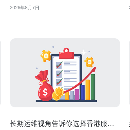
日常管理是否规范可靠。 为什么要实地视察香港站群
2026年8月7日
机房 文件与宣称无法替代现场观察。机房实地视察可
稳
验证物理环境、运行记录与应急能力，识别带宽质
量、电力冗余与访问控制等方面的实际状况，减少线
上部署后的运营风险。
长期运维视角告诉你选择香港服务