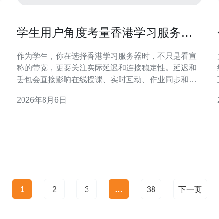
学生用户角度考量香港学习服务器
哪家好延迟与连接稳定性要点
作为学生，你在选择香港学习服务器时，不只是看宣
称的带宽，更要关注实际延迟和连接稳定性。延迟和
丢包会直接影响在线授课、实时互动、作业同步和考
试体验。本文立足学生日常使用场景，从技术与体验
2026年8月6日
两方面解析如何评估香港服务器的延迟与稳定性，帮
助你在众多服务中做出理性判断并提升学习效率。 为
什么延迟和连接稳定性对学生重要 高延迟会导致语音
与视频通话卡顿，互
1
2
3
…
38
下一页