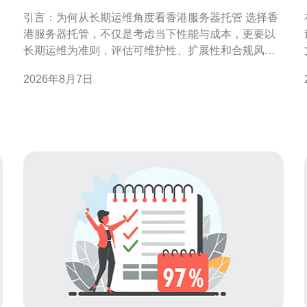
器托管的最佳实践
引言：为何从长期运维角度看香港服务器托管 选择香
港服务器托管，不仅是考虑当下性能与成本，更要以
长期运维为准则，评估可维护性、扩展性和合规风
险。长期视角能降低故障停机、频繁迁移与隐性成
2026年8月7日
本，确保业务稳定与用户体验。 长期价值：香港节点
的地域与业务优势 香港地理位置靠近中国内地与亚太
各主要市场，低时延和丰富的海底电缆带来天然连