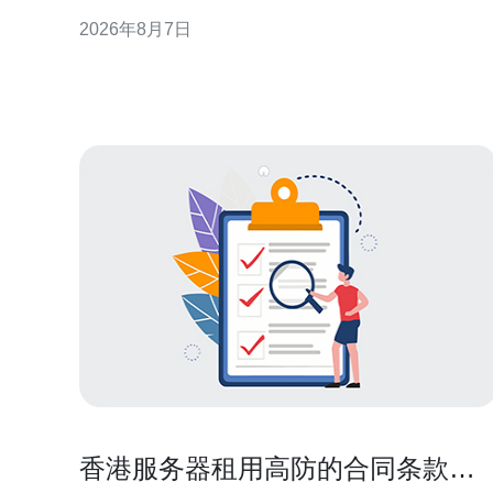
帮助运维人员在有限资源下构建稳健可审计的防护体
2026年8月7日
系。 了解威胁面与资源限制 首先评估香港VPS 2核4G
的使用场景与暴露面，例如公网端口、运行的服务和
应用组件。明确攻击面后，按优先级列出必须关闭或
限制
香港服务器租用高防的合同条款风