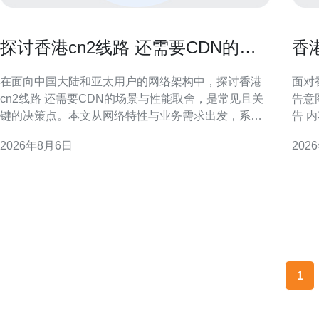
探讨香港cn2线路 还需要CDN的场
香
景与性能取舍
与
在面向中国大陆和亚太用户的网络架构中，探讨香港
面对
cn2线路 还需要CDN的场景与性能取舍，是常见且关
告意
键的决策点。本文从网络特性与业务需求出发，系统
告 
分析何时依赖CN2即可，何时需要叠加CDN以兼顾延
公告
2026年8月6日
202
迟、并发和可用性。 什么是香港CN2线路 香港CN2线
准备投标
路通常指运营商提供的优质骨干路径，往返中国大陆
总体框架与投
与香港之间经过优化的路由，通常具备低抖动和相对
标方
稳
1