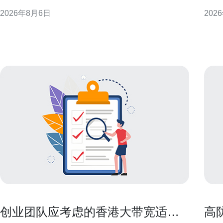
发，提供可操作的思路与选型建议，帮助企业与个人
基础
2026年8月6日
202
在合法合规前提下优化访问体验。 为什么选择香港原
明栏
生IP能提升海外访问 香港地理位置与国际骨干网络的
阅读
联接优势，使其成
创业团队应考虑的香港大带宽适合
高