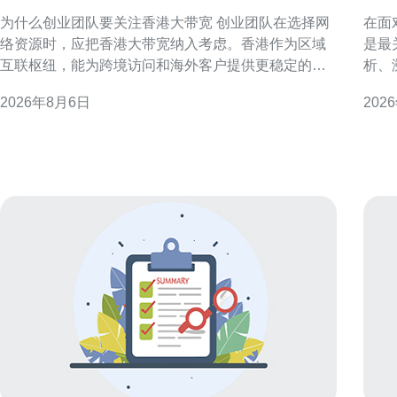
租吗与成本评估
溯
为什么创业团队要关注香港大带宽 创业团队在选择网
在面
络资源时，应把香港大带宽纳入考虑。香港作为区域
是最
互联枢纽，能为跨境访问和海外客户提供更稳定的连
析、
通性，支持产品上线与运营初期的流量峰值。 香港大
帮助应
2026年8月6日
202
带宽的核心优势 国际互联与低延迟 香港连接多条海底
务器的日志体
光缆，具备到东南亚、欧美等区域的低延迟路径。对
环境
需面向海外用户或依赖实时交互的服务
负载