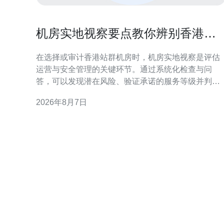
机房实地视察要点教你辨别香港站
群机房运营与安全管理
在选择或审计香港站群机房时，机房实地视察是评估
运营与安全管理的关键环节。通过系统化检查与问
答，可以发现潜在风险、验证承诺的服务等级并判断
日常管理是否规范可靠。 为什么要实地视察香港站群
2026年8月7日
机房 文件与宣称无法替代现场观察。机房实地视察可
验证物理环境、运行记录与应急能力，识别带宽质
量、电力冗余与访问控制等方面的实际状况，减少线
上部署后的运营风险。