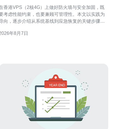
火墙与安全加固的步骤
在香港VPS（2核4G）上做好防火墙与安全加固，既
要考虑性能约束，也要兼顾可管理性。本文以实践为
导向，逐步介绍从系统基线到应急恢复的关键步骤，
帮助运维人员在有限资源下构建稳健可审计的防护体
2026年8月7日
了解威胁面与资源限制 首先评估香港VPS 2核4G
的使用场景与暴露面，例如公网端口、运行的服务和
应用组件。明确攻击面后，按优先级列出必须关闭或
限制