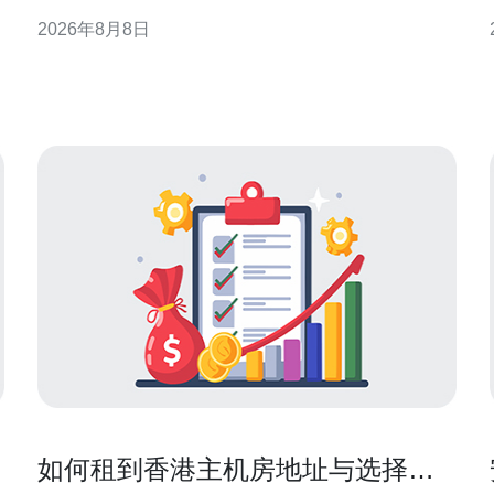
迟、缓存和合规层面的差异，给出可执行的监测与优
2026年8月8日
化建议，便于工程与运营决策。 概念与差异解读 “原
生IP”通常指ISP或机房原生分配的本地IP，而“广播IP”
多指通过代理、共享或互联网转发的IP。两者
如何租到香港主机房地址与选择机