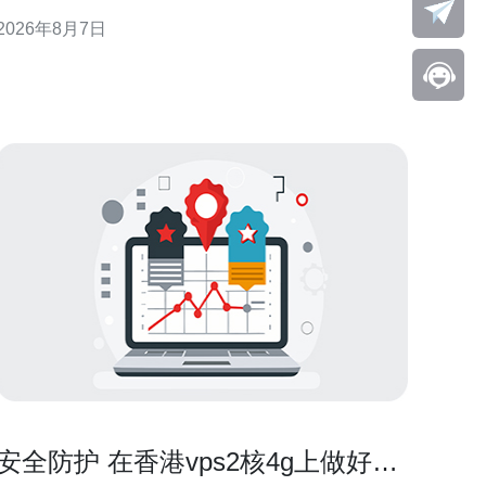
CN2侧重于承载高质量、低抖动的行业和国际业务，
2026年8月7日
常见表现为BGP策略、专属光缆通道和流量工程策略
等，用于提升跨境和骨干段的可控性与稳定性。 CN2
在路由层面的识
安全防护 在香港vps2核4g上做好防