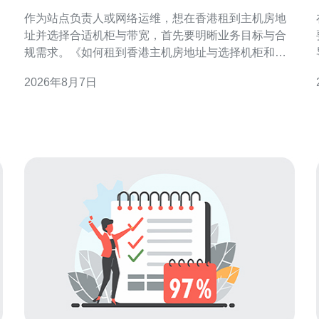
柜和带宽的要点
作为站点负责人或网络运维，想在香港租到主机房地
址并选择合适机柜与带宽，首先要明晰业务目标与合
规需求。《如何租到香港主机房地址与选择机柜和带
宽的要点》这篇指南，帮助你逐步判断与决策，兼顾
2026年8月7日
性能、成本与合规性，便于后续谈判与部署。 为什么
系。 
选择香港主机房地址对你有利 香港作为国际互联网枢
纽，连接中国内地与全球节点具有天然优势。选择香
港主机房地