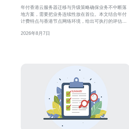
确保业务不中断落地方案
年付香港云服务器迁移与升级策略确保业务不中断落
地方案，需要把业务连续性放在首位。本文结合年付
计费特点与香港节点网络环境，给出可执行的评估、
迁移、升级与验证流程，帮助运维和项目团队在零停
2026年8月7日
机或最小影响下完成落地。 迁移前评估与规划 迁移前
必须做详尽的资源与依赖评估：包括实例规格、磁盘
IO、数据库主从关系、第三方接口和合规需求。针对
年付模式，提前确