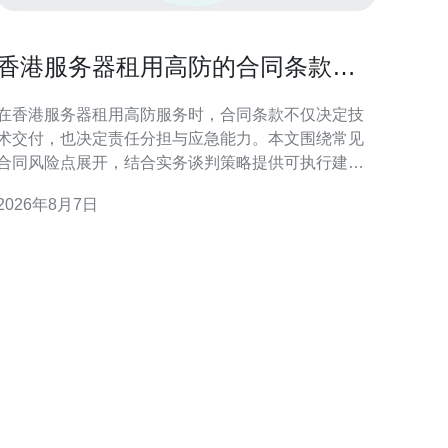
香港服务器租用高防的合同条款风
险点与谈判策略指南
在香港服务器租用高防服务时，合同条款不仅决定技
术交付，也决定责任分担与应急能力。本文围绕常见
合同风险点展开，结合实务谈判策略提供可执行建
议，帮助技术与法务团队在签约阶段减少后期纠纷和
2026年8月7日
业务中断的可能性。 合同风险概述：为何聚焦高防条
至关重要 高防服务涉及DDoS防护、流量清洗与应
急响应，合同若仅写“提