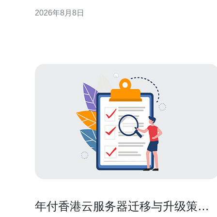
计与灾备等维度，提出落地建议，帮助企业在迁移过
2026年8月8日
程中降低风险、满足监管并优化用户体验。 香港cn2
企业云概述与适用场景 香港cn2企业云以低时延和跨
境连通为优势，适合面向大中华区和国际客户
年付香港云服务器迁移与升级策略