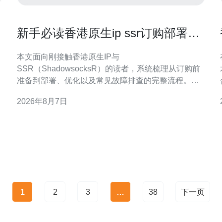
新手必读香港原生ip ssr订购部署到
优化的完整流程
本文面向刚接触香港原生IP与
SSR（ShadowsocksR）的读者，系统梳理从订购前
准备到部署、优化以及常见故障排查的完整流程。文
中侧重实操要点与合规注意，帮助你快速上手并保持
2026年8月7日
稳定运行。 为何选择香港原生IP 优势概述 香港原生IP
在地理位置与网络互联上具有天然优势，适合需要低
款
延迟访问香港或亚太资源的场景。原生地址通常能减
少中间路由跳数，
1
2
3
…
38
下一页