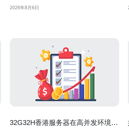
分析何时依赖CN2即可，何时需要叠加CDN以兼顾延
2026年8月6日
迟、并发和可用性。 什么是香港CN2线路 香港CN2线
路通常指运营商提供的优质骨干路径，往返中国大陆
与香港之间经过优化的路由，通常具备低抖动和相对
稳
32G32H香港服务器在高并发环境下