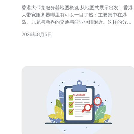
有及各区机房优势对比
香港大带宽服务器地图概览 从地图式展示出发，香港
大带宽服务器哪里有可以一目了然：主要集中在港
岛、九龙与新界的交通与商业枢纽附近。这样的分布
既考虑到网络骨干接入点，也兼顾电力与机房可达
2026年8月5日
性，便于企业根据业务区域和访问来源快速定位合适
机房。 地图式展示的实际价值 采用地图式呈现可视化
各区机房与上游链路位置，帮助在意延迟、冗余与