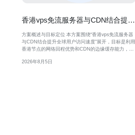
香港vps免流服务器与CDN结合提升
全球用户访问速度的方案
方案概述与目标定位 本方案围绕“香港vps免流服务器
与CDN结合提升全球用户访问速度”展开，目标是利
香港节点的网络回程优势和CDN的边缘缓存能力，减
少访问延迟、稳定传输质量，并兼顾成本与可维护
2026年8月5日
性，适合跨境内容分发与移动流量优化。 香港VPS免
流服务器的优势与适用场景 香港VPS免流服务器靠近
亚太主要海底光缆落地点，具备良好回程链路