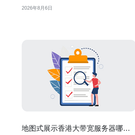
量工程等角度出发，给出可操作性的思路与注意点，
2026年8月6日
便于在真实生产环境中实施与验证。 理解联通到香港
VPS的跨境网络特性 延迟与丢包是核心指标 跨境链路
首先体现
地图式展示香港大带宽服务器哪里