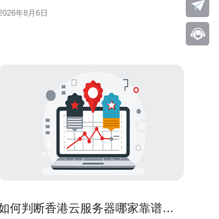
公告重点，帮助企业在合规、技术与商务三方面高效
2026年8月6日
准备投标文件，提升中标概率。 招标公告概览：把握
总体框架与投标门槛 招标公告通常包含项目范围、招
标方式、报名时间
如何判断香港云服务器哪家靠谱并