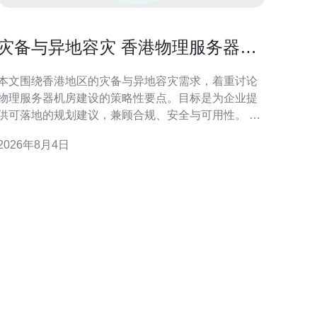
灾备与异地容灾 香港物理服务器机
房建设策略探讨
本文围绕香港地区的灾备与异地容灾需求，着重讨论
物理服务器机房建设的策略性要点。目标是为企业提
供可落地的规划建议，兼顾合规、安全与可用性。 香
港灾备与异地容灾的必要性 香港地处国际金融与商业
2026年8月4日
枢纽，业务连续性要求高。自然灾害、供电中断或网
络故障都可能影响服务可用性，因此建立异地容灾体
系与可靠的物理机房至关重要。 风险评估与合