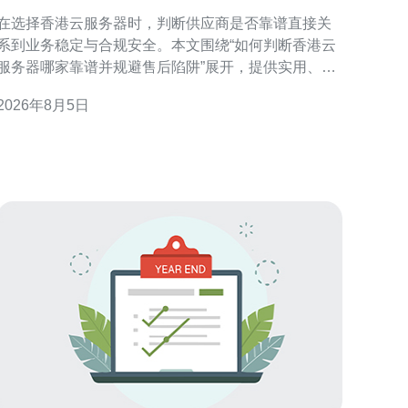
规避售后陷阱
在选择香港云服务器时，判断供应商是否靠谱直接关
系到业务稳定与合规安全。本文围绕“如何判断香港云
服务器哪家靠谱并规避售后陷阱”展开，提供实用、可
操作的检查要点与防范措施，帮助决策更稳妥。 为什
2026年8月5日
么选择香港云服务器值得慎重考虑 香港作为国际互联
网枢纽，延迟低、出口带宽充足，但市场供应商众
多，资质与服务差异明显。明确自身业务需求后再判
断供应商，能避