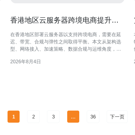
香港地区云服务器跨境电商提升用
户体验的部署方案
在香港地区部署云服务器以支持跨境电商，需要在延
用
迟、带宽、合规与弹性之间取得平衡。本文从架构选
型、网络接入、加速策略、数据合规与运维角度，提
出可落地的部署要点，帮助产品与运维团队提升终端
2026年8月4日
用户购物体验与稳定性。 整体部署原则与目标 部署以
用户感知为中心，目标包括降低页面加载时间、缩短
结账延迟、提高可用性与稳定性，以及满足目标市场
的数据合规要求
1
2
3
…
36
下一页