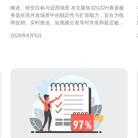
的稳定性与扩容能力研究
概述：研究目标与适用场景 本文聚焦32G32H香港服
务器在高并发场景中的稳定性与扩容能力，旨在为电
商促销、实时推送、短视频分发等对并发和延迟敏感
的业务提供参考。通过硬件能力、网络策略、存储性
2026年8月5日
能与运维方案四个维度，评估在不同压力下的表现与
可行扩展路径。 32G32H香港服务器的硬件与网络基
础 32G32H配置通常意味着中高档内存与计量化资
源，