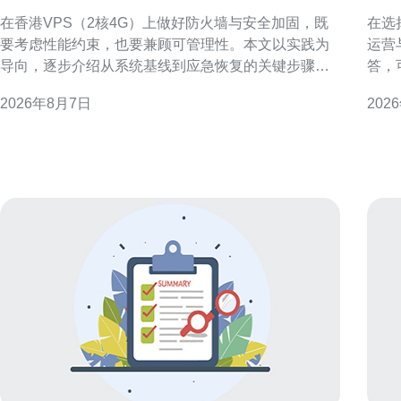
火墙与安全加固的步骤
群
在香港VPS（2核4G）上做好防火墙与安全加固，既
在选
要考虑性能约束，也要兼顾可管理性。本文以实践为
运营
导向，逐步介绍从系统基线到应急恢复的关键步骤，
答，
帮助运维人员在有限资源下构建稳健可审计的防护体
日常管理是
2026年8月7日
202
系。 了解威胁面与资源限制 首先评估香港VPS 2核4G
机房
的使用场景与暴露面，例如公网端口、运行的服务和
验证
应用组件。明确攻击面后，按优先级列出必须关闭或
量、
限制
上部