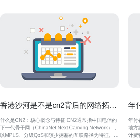
香港沙河是不是cn2背后的网络拓扑
年
与运营逻辑解读
确
什么是CN2：核心概念与特征 CN2通常指中国电信的
年付
下一代骨干网（ChinaNet Next Carrying Network），
地方
以MPLS、分级QoS和较少拥塞的互联路径为特征。
计费