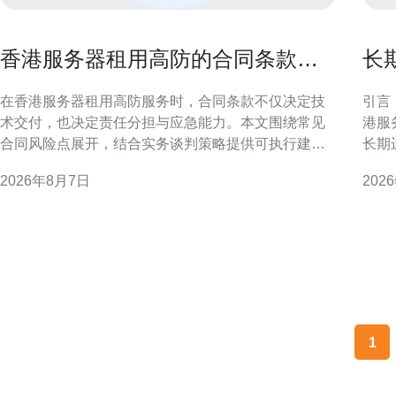
香港服务器租用高防的合同条款风
长
险点与谈判策略指南
器
在香港服务器租用高防服务时，合同条款不仅决定技
引言
术交付，也决定责任分担与应急能力。本文围绕常见
港服
合同风险点展开，结合实务谈判策略提供可执行建
长期
议，帮助技术与法务团队在签约阶段减少后期纠纷和
险。
2026年8月7日
202
业务中断的可能性。 合同风险概述：为何聚焦高防条
本，确保
款至关重要 高防服务涉及DDoS防护、流量清洗与应
的地域与业务
急响应，合同若仅写“提
各主
1