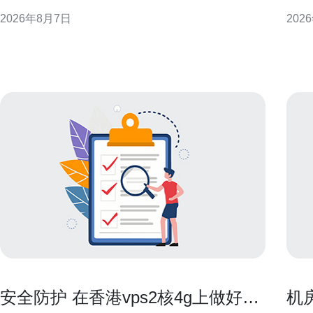
CN2侧重于承载高质量、低抖动的行业和国际业务，
迁移
2026年8月7日
202
常见表现为BGP策略、专属光缆通道和流量工程策略
机或最小
等，用于提升跨境和骨干段的可控性与稳定性。 CN2
必须
在路由层面的识
IO
年付
安全防护 在香港vps2核4g上做好防
机