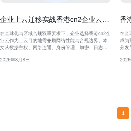
企业上云迁移实战香港cn2企业云的
香
安全与合规考虑
影
在全球化与区域合规双重要求下，企业选择香港cn2企
在全
业云作为上云目的地需兼顾网络性能与合规边界。本
成为
文从数据主权、网络连通、身份管理、加密、日志审
分发
计与灾备等维度，提出落地建议，帮助企业在迁移过
迟、
2026年8月8日
202
程中降低风险、满足监管并优化用户体验。 香港cn2
化建议，
企业云概述与适用场景 香港cn2企业云以低时延和跨
生IP
境连通为优势，适合面向大中华区和国际客户
多指
1