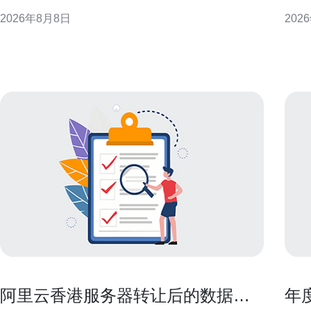
最佳可用性与性能。 理解香港电信服务器定价构成 服
明确
2026年8月8日
202
务器费用通常由计算资源、存储、带宽、IP、以及服
管理、
务等级协议（SLA）等组成。香港机房因地理位置和
香港
网络互联优势，
空间
柜密
阿里云香港服务器转让后的数据清
年