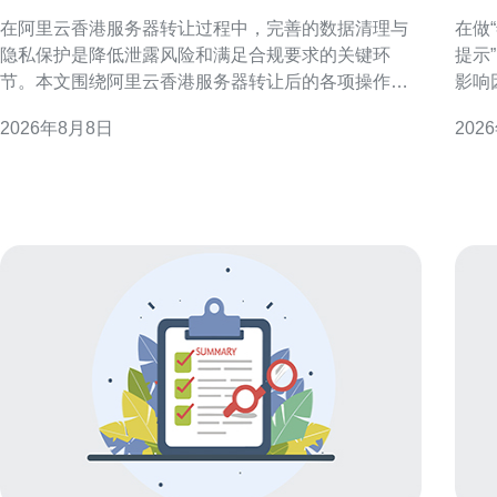
理与隐私保护最佳实践
少
在阿里云香港服务器转让过程中，完善的数据清理与
在做
隐私保护是降低泄露风险和满足合规要求的关键环
提示
节。本文围绕阿里云香港服务器转让后的各项操作步
影响
骤、注意事项与验证方法，提供可执行的最佳实践建
清单
2026年8月8日
202
议，适用于企业与运维团队在实际交接时参考与落
选择。 香港服务器托管成本构成概述 
实。 为什么在服务器转让后必须清理数据 服务器转让
一数
涉及的硬盘、快照和备份往往包含敏感信息，若处理
务等
不当可
本，