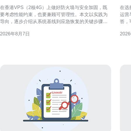
火墙与安全加固的步骤
群
在香港VPS（2核4G）上做好防火墙与安全加固，既
在选
要考虑性能约束，也要兼顾可管理性。本文以实践为
运营
导向，逐步介绍从系统基线到应急恢复的关键步骤，
答，
帮助运维人员在有限资源下构建稳健可审计的防护体
日常管理是
2026年8月7日
202
系。 了解威胁面与资源限制 首先评估香港VPS 2核4G
机房
的使用场景与暴露面，例如公网端口、运行的服务和
验证
应用组件。明确攻击面后，按优先级列出必须关闭或
量、
限制
上部