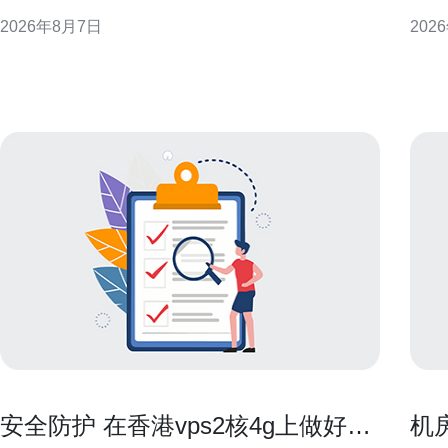
CN2侧重于承载高质量、低抖动的行业和国际业务，
迁移
2026年8月7日
202
常见表现为BGP策略、专属光缆通道和流量工程策略
机或最小
等，用于提升跨境和骨干段的可控性与稳定性。 CN2
必须
在路由层面的识
IO
年付
安全防护 在香港vps2核4g上做好防
机