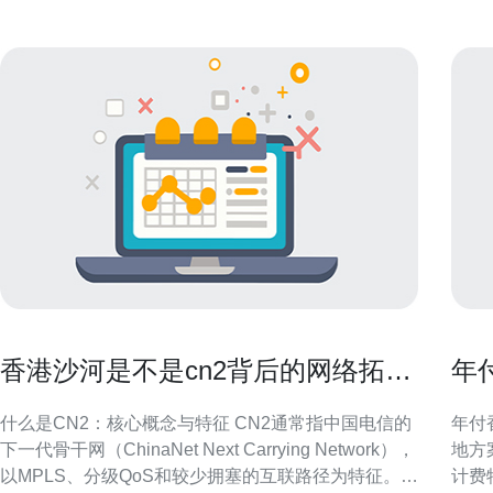
香港沙河是不是cn2背后的网络拓扑
年
与运营逻辑解读
确
什么是CN2：核心概念与特征 CN2通常指中国电信的
年付
下一代骨干网（ChinaNet Next Carrying Network），
地方
以MPLS、分级QoS和较少拥塞的互联路径为特征。
计费