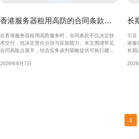
香港服务器租用高防的合同条款风
长
险点与谈判策略指南
器
在香港服务器租用高防服务时，合同条款不仅决定技
引言
术交付，也决定责任分担与应急能力。本文围绕常见
港服
合同风险点展开，结合实务谈判策略提供可执行建
长期
议，帮助技术与法务团队在签约阶段减少后期纠纷和
险。
2026年8月7日
202
业务中断的可能性。 合同风险概述：为何聚焦高防条
本，确保
款至关重要 高防服务涉及DDoS防护、流量清洗与应
的地域与业务
急响应，合同若仅写“提
各主
1