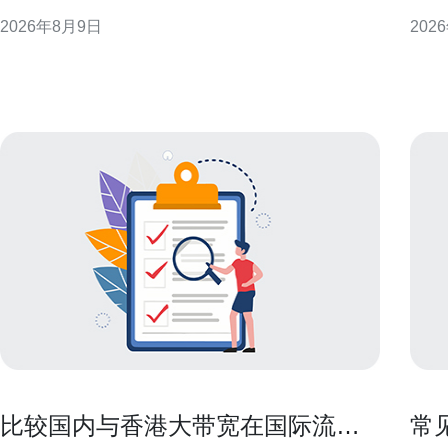
台部署、大数据处理与运维治理，提供可操作的经验
耗。
2026年8月9日
202
总结，适用于高校科研单位与数据中心规划参考。 机
合理
房基础设施概述：服务科研与教育的核心承载 CUHK
步骤。 选择高效硬件并优化主机配置以
的机房通常注重可靠性与弹性设计，既要满足高性
能效
虚拟
比较国内与香港大带宽在国际流量
常