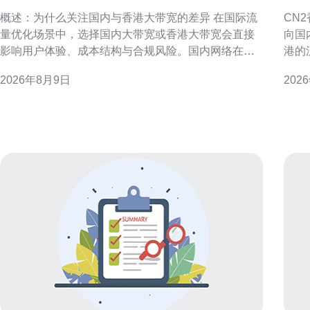
优化方面的主要区别
的
概述：为什么关注国内与香港大带宽的差异 在国际流
CN
量优化场景中，选择国内大带宽或香港大带宽会直接
向国
影响用户体验、成本结构与合规风险。国内网络在接
港的
入与分发到中国大陆用户方面有天然优势，而香港链
CN
2026年8月9日
202
路则更贴近国际骨干，适合全球分发与跨境业务。理
港互联
解两者在出口策略、延迟与稳定性上的区别，是制定
的常
有效优化方案的首要步骤。 出口链路与路由策略的不
型不
同 国内大带宽的
链