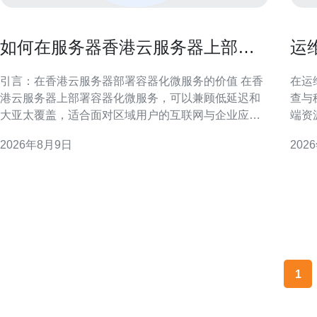
如何在服务器香港云服务器上部署
运
容器化微服务保障稳定性
查
引言：在香港云服务器部署容器化微服务的价值 在香
在运
港云服务器上部署容器化微服务，可以兼顾低延迟和
查与
大亚太覆盖，适合面对区域用户的互联网与企业应
端资
用。通过容器与编排平台实现弹性伸缩与快速交付，
障、
2026年8月9日
202
提高稳定性与运维效率。 基础环境准备与网络规划 部
团队快速
署前需规划网络拓扑、VPC、子网与公网出入点，确
运维挑战 香港原生IP云手
保内网连通与安全策略。考虑跨可用区部署以减少单
路由
点故障，同时预
1