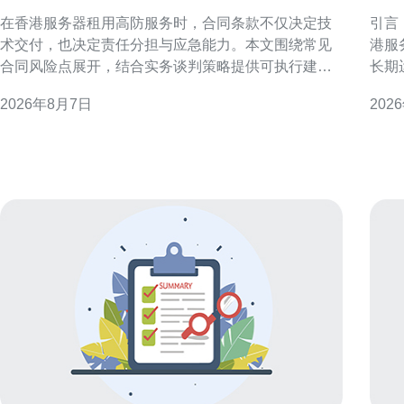
险点与谈判策略指南
器
在香港服务器租用高防服务时，合同条款不仅决定技
引言
术交付，也决定责任分担与应急能力。本文围绕常见
港服
合同风险点展开，结合实务谈判策略提供可执行建
长期
议，帮助技术与法务团队在签约阶段减少后期纠纷和
险。
2026年8月7日
202
业务中断的可能性。 合同风险概述：为何聚焦高防条
本，确保
款至关重要 高防服务涉及DDoS防护、流量清洗与应
的地域与业务
急响应，合同若仅写“提
各主