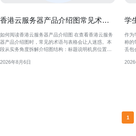
香港云服务器产品介绍图常见术语
学
与规格对照表实用指南
哪
如何阅读香港云服务器产品介绍图 在查看香港云服务
作为
器产品介绍图时，常见的术语与表格会让人迷惑。本
称的
段从实务角度拆解介绍图结构：标题说明机房位置与
丢包
基础配置；规格栏列出CPU、内存、存储与带宽；说
试体
2026年8月6日
202
明栏说明计费模式、网络类型及附加服务。掌握这些
两方
阅读顺序，有助于快速筛选满足延迟、合规与可用性
助你
要求的服务器方案。 CPU、内
什么
与视
1