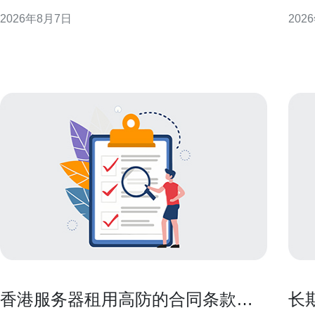
帮助运维人员在有限资源下构建稳健可审计的防护体
日常管理是
2026年8月7日
202
系。 了解威胁面与资源限制 首先评估香港VPS 2核4G
机房
的使用场景与暴露面，例如公网端口、运行的服务和
验证
应用组件。明确攻击面后，按优先级列出必须关闭或
量、
限制
上部
香港服务器租用高防的合同条款风
长