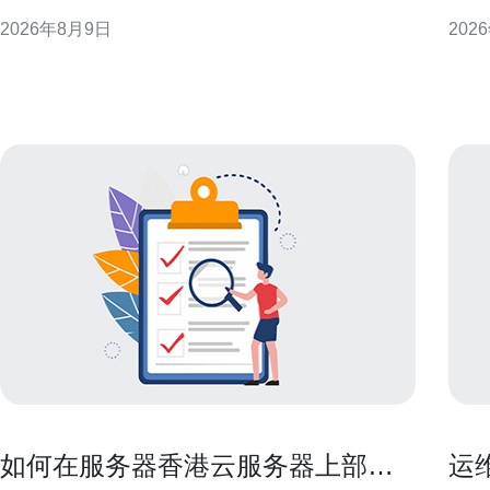
入与分发到中国大陆用户方面有天然优势，而香港链
CN
2026年8月9日
202
路则更贴近国际骨干，适合全球分发与跨境业务。理
港互联
解两者在出口策略、延迟与稳定性上的区别，是制定
的常
有效优化方案的首要步骤。 出口链路与路由策略的不
型不
同 国内大带宽的
链
如何在服务器香港云服务器上部署
运