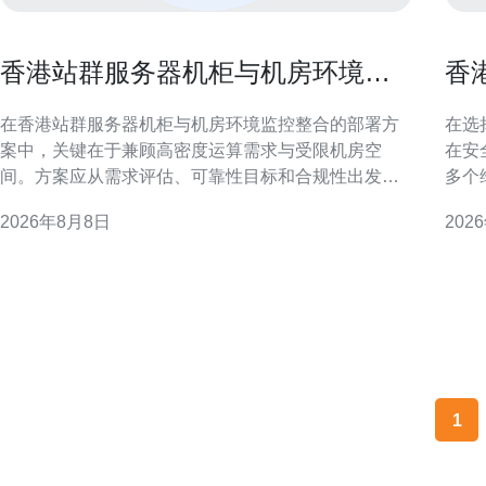
香港站群服务器机柜与机房环境监
香
控整合的部署方案
安
在香港站群服务器机柜与机房环境监控整合的部署方
在选
案中，关键在于兼顾高密度运算需求与受限机房空
在安
间。方案应从需求评估、可靠性目标和合规性出发，
多个
明确监控指标与接口方式，确保整合后系统可被统一
全策
2026年8月8日
202
管理、快速告警并支持自动化运维。 需求评估：明确
点。 基础架构与资源隔离 独立服务器在物理或虚拟化
香港站群特有挑战 香港站群通常面临网络带宽、租用
层面
空间紧张与法规合规要求三大挑战。部署前需评估机
实例
柜密度、功率密度、
1