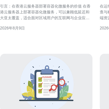
容器化微服务保障稳定性
查
引言：在香港云服务器部署容器化微服务的价值 在香
在运
港云服务器上部署容器化微服务，可以兼顾低延迟和
查与
大亚太覆盖，适合面对区域用户的互联网与企业应
端资
用。通过容器与编排平台实现弹性伸缩与快速交付，
障、
2026年8月9日
202
提高稳定性与运维效率。 基础环境准备与网络规划 部
团队快速
署前需规划网络拓扑、VPC、子网与公网出入点，确
运维挑战 香港原生IP云手
保内网连通与安全策略。考虑跨可用区部署以减少单
路由
点故障，同时预