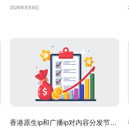
清单，帮助企业在香港市场做出更透明的预算与合约
2026年8月8日
选择。 香港服务器托管成本构成概述 托管费用并非单
一数字，而是由机柜空间、带宽、IP、功耗与管理服
务等多项组成。地域与机房等级差异会影响单位成
本，因此预算
香港原生ip和广播ip对内容分发节点