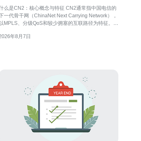
与运营逻辑解读
什么是CN2：核心概念与特征 CN2通常指中国电信的
下一代骨干网（ChinaNet Next Carrying Network），
以MPLS、分级QoS和较少拥塞的互联路径为特征。
CN2侧重于承载高质量、低抖动的行业和国际业务，
2026年8月7日
常见表现为BGP策略、专属光缆通道和流量工程策略
等，用于提升跨境和骨干段的可控性与稳定性。 CN2
在路由层面的识