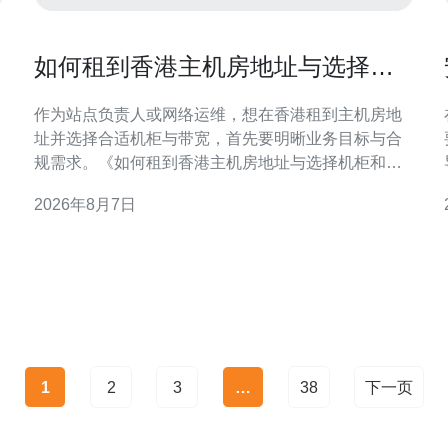
如何租到香港主机房地址与选择机
柜和带宽的要点
作为站点负责人或网络运维，想在香港租到主机房地
址并选择合适机柜与带宽，首先要明晰业务目标与合
规需求。《如何租到香港主机房地址与选择机柜和带
宽的要点》这篇指南，帮助你逐步判断与决策，兼顾
2026年8月7日
性能、成本与合规性，便于后续谈判与部署。 为什么
系。 
选择香港主机房地址对你有利 香港作为国际互联网枢
纽，连接中国内地与全球节点具有天然优势。选择香
港主机房地
1
2
3
…
38
下一页