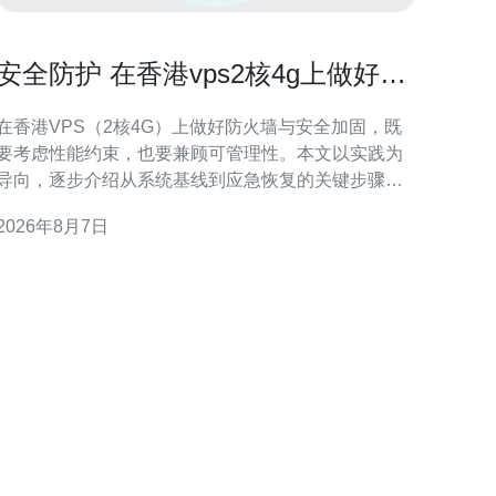
安全防护 在香港vps2核4g上做好防
火墙与安全加固的步骤
在香港VPS（2核4G）上做好防火墙与安全加固，既
要考虑性能约束，也要兼顾可管理性。本文以实践为
导向，逐步介绍从系统基线到应急恢复的关键步骤，
帮助运维人员在有限资源下构建稳健可审计的防护体
2026年8月7日
了解威胁面与资源限制 首先评估香港VPS 2核4G
的使用场景与暴露面，例如公网端口、运行的服务和
应用组件。明确攻击面后，按优先级列出必须关闭或
限制