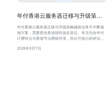
年付香港云服务器迁移与升级策略
确保业务不中断落地方案
年付香港云服务器迁移与升级策略确保业务不中断落
地方案，需要把业务连续性放在首位。本文结合年付
计费特点与香港节点网络环境，给出可执行的评估、
迁移、升级与验证流程，帮助运维和项目团队在零停
2026年8月7日
机或最小影响下完成落地。 迁移前评估与规划 迁移前
必须做详尽的资源与依赖评估：包括实例规格、磁盘
IO、数据库主从关系、第三方接口和合规需求。针对
年付模式，提前确