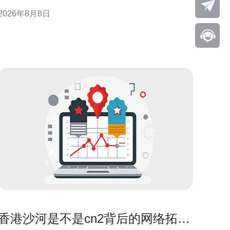
响应，减少服务中断并提升可观测性。 理解内存占用
2026年8月8日
与内存泄漏的区别 首先要区分“高内存使用”与“内存泄
漏”。前者可能是正常负载或缓存增长，后者指程序长
期分配后不释放。区分两者有助于判断是否需要重启
进程、优
香港沙河是不是cn2背后的网络拓扑