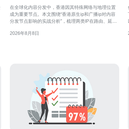
影响的实战分析
企
在全球化内容分发中，香港因其特殊网络与地理位置
成为重要节点。本文围绕“香港原生ip和广播ip对内容
分发节点影响的实战分析”，梳理两类IP在路由、延
迟、缓存和合规层面的差异，给出可执行的监测与优
2026年8月8日
化建议，便于工程与运营决策。 概念与差异解读 “原
生IP”通常指ISP或机房原生分配的本地IP，而“广播IP”
多指通过代理、共享或互联网转发的IP。两者