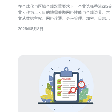
安全与合规考虑
在全球化与区域合规双重要求下，企业选择香港cn2
业云作为上云目的地需兼顾网络性能与合规边界。本
文从数据主权、网络连通、身份管理、加密、日志审
计与灾备等维度，提出落地建议，帮助企业在迁移过
2026年8月8日
程中降低风险、满足监管并优化用户体验。 香港cn2
企业云概述与适用场景 香港cn2企业云以低时延和跨
境连通为优势，适合面向大中华区和国际客户