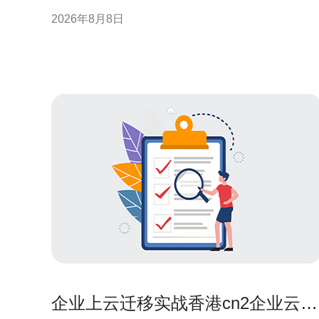
骤、注意事项与验证方法，提供可执行的最佳实践建
2026年8月8日
议，适用于企业与运维团队在实际交接时参考与落
实。 为什么在服务器转让后必须清理数据 服务器转让
涉及的硬盘、快照和备份往往包含敏感信息，若处理
不当可
企业上云迁移实战香港cn2企业云的