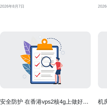
CN2侧重于承载高质量、低抖动的行业和国际业务，
迁移
2026年8月7日
202
常见表现为BGP策略、专属光缆通道和流量工程策略
机或最小
等，用于提升跨境和骨干段的可控性与稳定性。 CN2
必须
在路由层面的识
IO
年付
安全防护 在香港vps2核4g上做好防
机