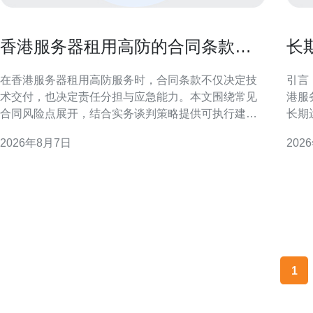
香港服务器租用高防的合同条款风
长
险点与谈判策略指南
器
在香港服务器租用高防服务时，合同条款不仅决定技
引言
术交付，也决定责任分担与应急能力。本文围绕常见
港服
合同风险点展开，结合实务谈判策略提供可执行建
长期
议，帮助技术与法务团队在签约阶段减少后期纠纷和
险。
2026年8月7日
202
业务中断的可能性。 合同风险概述：为何聚焦高防条
本，确保
款至关重要 高防服务涉及DDoS防护、流量清洗与应
的地域与业务
急响应，合同若仅写“提
各主
1