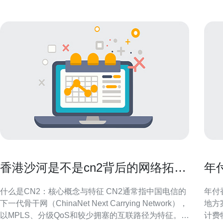
香港沙河是不是cn2背后的网络拓扑
年
与运营逻辑解读
确
什么是CN2：核心概念与特征 CN2通常指中国电信的
年付
下一代骨干网（ChinaNet Next Carrying Network），
地方
以MPLS、分级QoS和较少拥塞的互联路径为特征。
计费