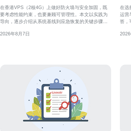
火墙与安全加固的步骤
群
在香港VPS（2核4G）上做好防火墙与安全加固，既
在选
要考虑性能约束，也要兼顾可管理性。本文以实践为
运营
导向，逐步介绍从系统基线到应急恢复的关键步骤，
答，
帮助运维人员在有限资源下构建稳健可审计的防护体
日常管理是
2026年8月7日
202
系。 了解威胁面与资源限制 首先评估香港VPS 2核4G
机房
的使用场景与暴露面，例如公网端口、运行的服务和
验证
应用组件。明确攻击面后，按优先级列出必须关闭或
量、
限制
上部