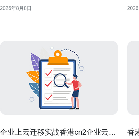
骤、注意事项与验证方法，提供可执行的最佳实践建
清单
2026年8月8日
202
议，适用于企业与运维团队在实际交接时参考与落
选择。 香港服务器托管成本构成概述 
实。 为什么在服务器转让后必须清理数据 服务器转让
一数
涉及的硬盘、快照和备份往往包含敏感信息，若处理
务等
不当可
本，
企业上云迁移实战香港cn2企业云的
香