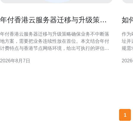
年付香港云服务器迁移与升级策略
如
确保业务不中断落地方案
柜
年付香港云服务器迁移与升级策略确保业务不中断落
作为
地方案，需要把业务连续性放在首位。本文结合年付
址并
计费特点与香港节点网络环境，给出可执行的评估、
规需
迁移、升级与验证流程，帮助运维和项目团队在零停
宽的
2026年8月7日
202
机或最小影响下完成落地。 迁移前评估与规划 迁移前
性能
必须做详尽的资源与依赖评估：包括实例规格、磁盘
选择香港
IO、数据库主从关系、第三方接口和合规需求。针对
纽，
年付模式，提前确
港主
1