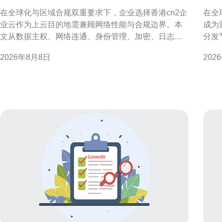
安全与合规考虑
影
在全球化与区域合规双重要求下，企业选择香港cn2企
在全
业云作为上云目的地需兼顾网络性能与合规边界。本
成为
文从数据主权、网络连通、身份管理、加密、日志审
分发
计与灾备等维度，提出落地建议，帮助企业在迁移过
迟、
2026年8月8日
202
程中降低风险、满足监管并优化用户体验。 香港cn2
化建议，
企业云概述与适用场景 香港cn2企业云以低时延和跨
生IP
境连通为优势，适合面向大中华区和国际客户
多指