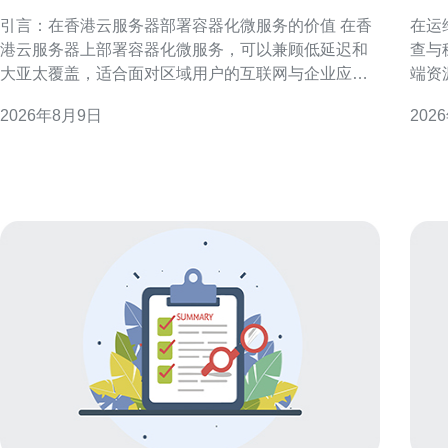
容器化微服务保障稳定性
查
引言：在香港云服务器部署容器化微服务的价值 在香
在运
港云服务器上部署容器化微服务，可以兼顾低延迟和
查与
大亚太覆盖，适合面对区域用户的互联网与企业应
端资
用。通过容器与编排平台实现弹性伸缩与快速交付，
障、
2026年8月9日
202
提高稳定性与运维效率。 基础环境准备与网络规划 部
团队快速
署前需规划网络拓扑、VPC、子网与公网出入点，确
运维挑战 香港原生IP云手
保内网连通与安全策略。考虑跨可用区部署以减少单
路由
点故障，同时预