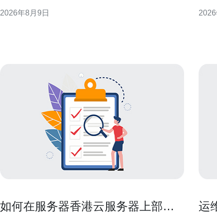
入与分发到中国大陆用户方面有天然优势，而香港链
CN
2026年8月9日
202
路则更贴近国际骨干，适合全球分发与跨境业务。理
港互联
解两者在出口策略、延迟与稳定性上的区别，是制定
的常
有效优化方案的首要步骤。 出口链路与路由策略的不
型不
同 国内大带宽的
链
如何在服务器香港云服务器上部署
运