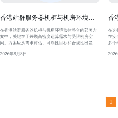
香港站群服务器机柜与机房环境监
香
控整合的部署方案
安
在香港站群服务器机柜与机房环境监控整合的部署方
在选
案中，关键在于兼顾高密度运算需求与受限机房空
在安
间。方案应从需求评估、可靠性目标和合规性出发，
多个
明确监控指标与接口方式，确保整合后系统可被统一
全策
2026年8月8日
202
管理、快速告警并支持自动化运维。 需求评估：明确
点。 基础架构与资源隔离 独立服务器在物理或虚拟化
香港站群特有挑战 香港站群通常面临网络带宽、租用
层面
空间紧张与法规合规要求三大挑战。部署前需评估机
实例
柜密度、功率密度、
1