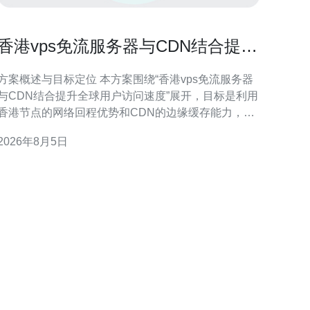
香港vps免流服务器与CDN结合提升
全球用户访问速度的方案
方案概述与目标定位 本方案围绕“香港vps免流服务器
与CDN结合提升全球用户访问速度”展开，目标是利用
香港节点的网络回程优势和CDN的边缘缓存能力，减
少访问延迟、稳定传输质量，并兼顾成本与可维护
2026年8月5日
性，适合跨境内容分发与移动流量优化。 香港VPS免
流服务器的优势与适用场景 香港VPS免流服务器靠近
亚太主要海底光缆落地点，具备良好回程链路