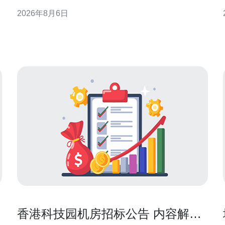
帮助应急响应团队提高定位与取证效率。 高防香港服
2026年8月6日
务器的日志体系搭建 构建可审计的日志体系，是高防
环境下快速响应的前提。应覆盖网络设备、防火墙、
负载均衡、WAF、应用服务器和操作系统，确保日志
香港科技园机房招标公告 内容解读