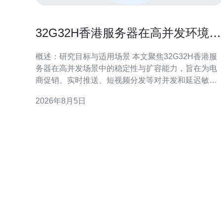
32G32H香港服务器在高并发环境下
的稳定性与扩容能力研究
概述：研究目标与适用场景 本文聚焦32G32H香港服
务器在高并发场景中的稳定性与扩容能力，旨在为电
商促销、实时推送、短视频分发等对并发和延迟敏感
的业务提供参考。通过硬件能力、网络策略、存储性
2026年8月5日
能与运维方案四个维度，评估在不同压力下的表现与
可行扩展路径。 32G32H香港服务器的硬件与网络基
础 32G32H配置通常意味着中高档内存与计量化资
源，