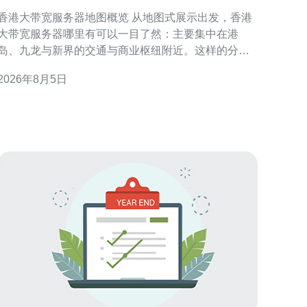
有及各区机房优势对比
香港大带宽服务器地图概览 从地图式展示出发，香港
大带宽服务器哪里有可以一目了然：主要集中在港
岛、九龙与新界的交通与商业枢纽附近。这样的分布
既考虑到网络骨干接入点，也兼顾电力与机房可达
2026年8月5日
性，便于企业根据业务区域和访问来源快速定位合适
房。 地图式展示的实际价值 采用地图式呈现可视化
各区机房与上游链路位置，帮助在意延迟、冗余与