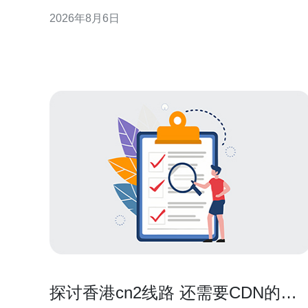
通性，支持产品上线与运营初期的流量峰值。 香港大
2026年8月6日
带宽的核心优势 国际互联与低延迟 香港连接多条海底
光缆，具备到东南亚、欧美等区域的低延迟路径。对
需面向海外用户或依赖实时交互的服务
探讨香港cn2线路 还需要CDN的场