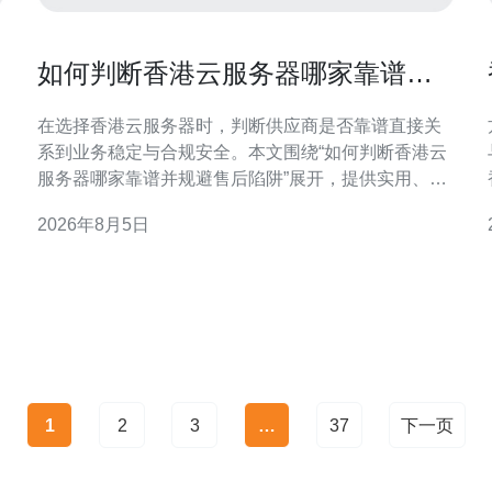
如何判断香港云服务器哪家靠谱并
规避售后陷阱
在选择香港云服务器时，判断供应商是否靠谱直接关
系到业务稳定与合规安全。本文围绕“如何判断香港云
服务器哪家靠谱并规避售后陷阱”展开，提供实用、可
操作的检查要点与防范措施，帮助决策更稳妥。 为什
2026年8月5日
么选择香港云服务器值得慎重考虑 香港作为国际互联
网枢纽，延迟低、出口带宽充足，但市场供应商众
多，资质与服务差异明显。明确自身业务需求后再判
断供应商，能避
1
2
3
…
37
下一页