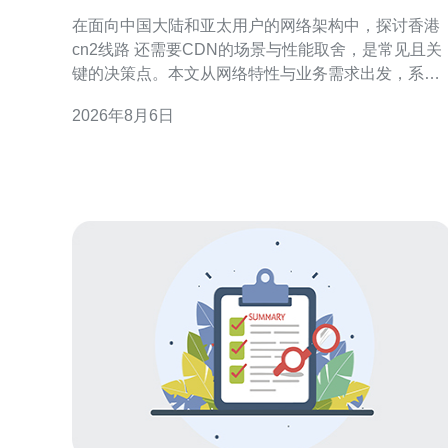
景与性能取舍
在面向中国大陆和亚太用户的网络架构中，探讨香港
cn2线路 还需要CDN的场景与性能取舍，是常见且关
键的决策点。本文从网络特性与业务需求出发，系统
分析何时依赖CN2即可，何时需要叠加CDN以兼顾延
2026年8月6日
迟、并发和可用性。 什么是香港CN2线路 香港CN2线
路通常指运营商提供的优质骨干路径，往返中国大陆
与香港之间经过优化的路由，通常具备低抖动和相对
稳