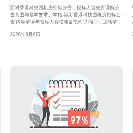
与投标人资格准备指南
面对香港科技园机房招标公告，投标人首先要理解公
告意图与基本要求。本指南以“香港科技园机房招标公
告 内容解读与投标人资格准备指南”为核心，逐项解析
公告重点，帮助企业在合规、技术与商务三方面高效
2026年8月6日
准备投标文件，提升中标概率。 招标公告概览：把握
总体框架与投标门槛 招标公告通常包含项目范围、招
机
标方式、报名时间