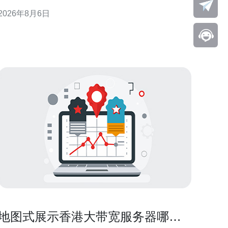
量工程等角度出发，给出可操作性的思路与注意点，
2026年8月6日
便于在真实生产环境中实施与验证。 理解联通到香港
VPS的跨境网络特性 延迟与丢包是核心指标 跨境链路
首先体现
地图式展示香港大带宽服务器哪里