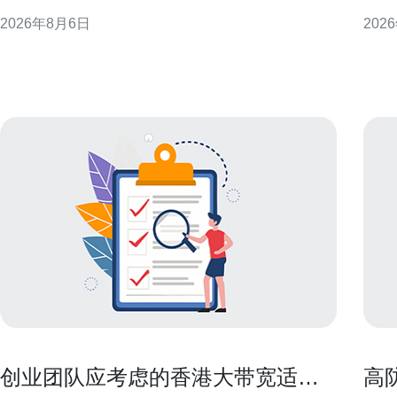
发，提供可操作的思路与选型建议，帮助企业与个人
基础
2026年8月6日
202
在合法合规前提下优化访问体验。 为什么选择香港原
明栏
生IP能提升海外访问 香港地理位置与国际骨干网络的
阅读
联接优势，使其成
创业团队应考虑的香港大带宽适合
高