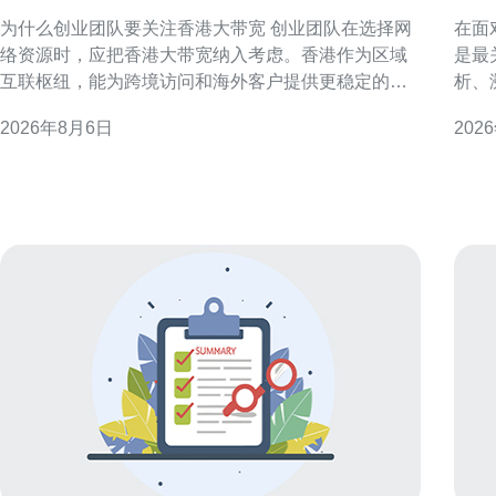
租吗与成本评估
溯
为什么创业团队要关注香港大带宽 创业团队在选择网
在面
络资源时，应把香港大带宽纳入考虑。香港作为区域
是最
互联枢纽，能为跨境访问和海外客户提供更稳定的连
析、
通性，支持产品上线与运营初期的流量峰值。 香港大
帮助应
2026年8月6日
202
带宽的核心优势 国际互联与低延迟 香港连接多条海底
务器的日志体
光缆，具备到东南亚、欧美等区域的低延迟路径。对
环境
需面向海外用户或依赖实时交互的服务
负载