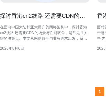
探讨香港cn2线路 还需要CDN的场
香
景与性能取舍
与
在面向中国大陆和亚太用户的网络架构中，探讨香港
面对
cn2线路 还需要CDN的场景与性能取舍，是常见且关
告意
键的决策点。本文从网络特性与业务需求出发，系统
告 
分析何时依赖CN2即可，何时需要叠加CDN以兼顾延
公告
2026年8月6日
202
迟、并发和可用性。 什么是香港CN2线路 香港CN2线
准备投标
路通常指运营商提供的优质骨干路径，往返中国大陆
总体框架与投
与香港之间经过优化的路由，通常具备低抖动和相对
标方
稳
1