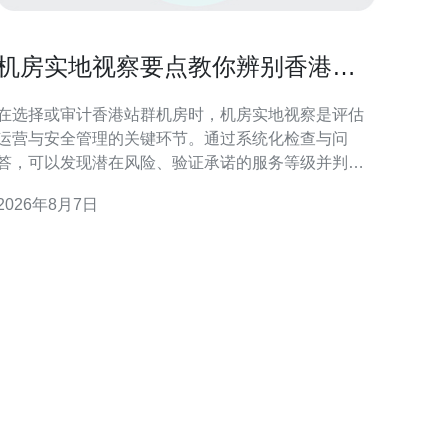
机房实地视察要点教你辨别香港站
群机房运营与安全管理
在选择或审计香港站群机房时，机房实地视察是评估
运营与安全管理的关键环节。通过系统化检查与问
答，可以发现潜在风险、验证承诺的服务等级并判断
日常管理是否规范可靠。 为什么要实地视察香港站群
2026年8月7日
机房 文件与宣称无法替代现场观察。机房实地视察可
验证物理环境、运行记录与应急能力，识别带宽质
量、电力冗余与访问控制等方面的实际状况，减少线
上部署后的运营风险。