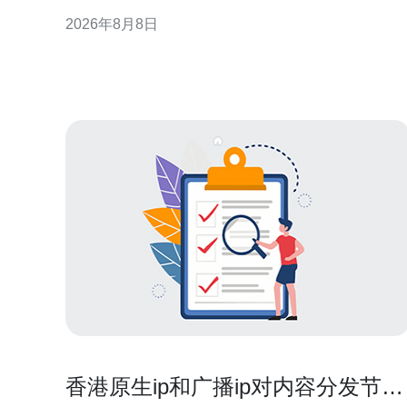
清单，帮助企业在香港市场做出更透明的预算与合约
2026年8月8日
选择。 香港服务器托管成本构成概述 托管费用并非单
一数字，而是由机柜空间、带宽、IP、功耗与管理服
务等多项组成。地域与机房等级差异会影响单位成
本，因此预算
香港原生ip和广播ip对内容分发节点