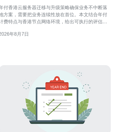
确保业务不中断落地方案
年付香港云服务器迁移与升级策略确保业务不中断落
地方案，需要把业务连续性放在首位。本文结合年付
计费特点与香港节点网络环境，给出可执行的评估、
迁移、升级与验证流程，帮助运维和项目团队在零停
2026年8月7日
机或最小影响下完成落地。 迁移前评估与规划 迁移前
必须做详尽的资源与依赖评估：包括实例规格、磁盘
IO、数据库主从关系、第三方接口和合规需求。针对
年付模式，提前确