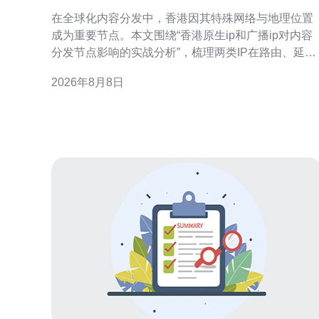
影响的实战分析
在全球化内容分发中，香港因其特殊网络与地理位置
成为重要节点。本文围绕“香港原生ip和广播ip对内容
分发节点影响的实战分析”，梳理两类IP在路由、延
迟、缓存和合规层面的差异，给出可执行的监测与优
2026年8月8日
化建议，便于工程与运营决策。 概念与差异解读 “原
生IP”通常指ISP或机房原生分配的本地IP，而“广播IP”
多指通过代理、共享或互联网转发的IP。两者