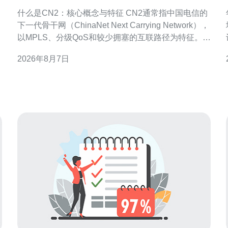
与运营逻辑解读
什么是CN2：核心概念与特征 CN2通常指中国电信的
下一代骨干网（ChinaNet Next Carrying Network），
以MPLS、分级QoS和较少拥塞的互联路径为特征。
CN2侧重于承载高质量、低抖动的行业和国际业务，
2026年8月7日
常见表现为BGP策略、专属光缆通道和流量工程策略
等，用于提升跨境和骨干段的可控性与稳定性。 CN2
在路由层面的识