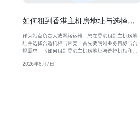
如何租到香港主机房地址与选择机
柜和带宽的要点
作为站点负责人或网络运维，想在香港租到主机房地
址并选择合适机柜与带宽，首先要明晰业务目标与合
规需求。《如何租到香港主机房地址与选择机柜和带
宽的要点》这篇指南，帮助你逐步判断与决策，兼顾
2026年8月7日
性能、成本与合规性，便于后续谈判与部署。 为什么
选择香港主机房地址对你有利 香港作为国际互联网枢
纽，连接中国内地与全球节点具有天然优势。选择香
港主机房地