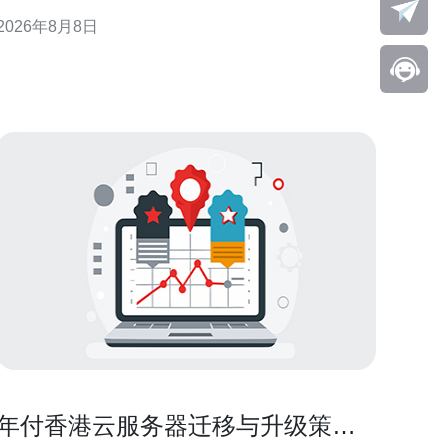
计与灾备等维度，提出落地建议，帮助企业在迁移过
2026年8月8日
程中降低风险、满足监管并优化用户体验。 香港cn2
企业云概述与适用场景 香港cn2企业云以低时延和跨
境连通为优势，适合面向大中华区和国际客户
年付香港云服务器迁移与升级策略