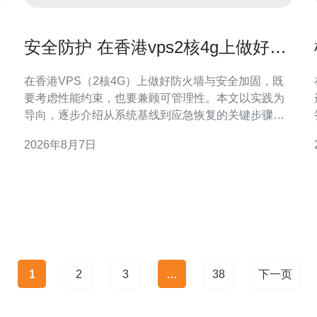
安全防护 在香港vps2核4g上做好防
火墙与安全加固的步骤
在香港VPS（2核4G）上做好防火墙与安全加固，既
要考虑性能约束，也要兼顾可管理性。本文以实践为
导向，逐步介绍从系统基线到应急恢复的关键步骤，
帮助运维人员在有限资源下构建稳健可审计的防护体
2026年8月7日
系。 了解威胁面与资源限制 首先评估香港VPS 2核4G
的使用场景与暴露面，例如公网端口、运行的服务和
应用组件。明确攻击面后，按优先级列出必须关闭或
限制
1
2
3
…
38
下一页