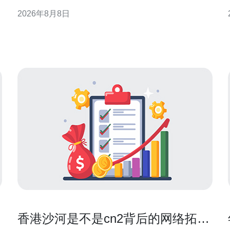
响应，减少服务中断并提升可观测性。 理解内存占用
2026年8月8日
与内存泄漏的区别 首先要区分“高内存使用”与“内存泄
漏”。前者可能是正常负载或缓存增长，后者指程序长
期分配后不释放。区分两者有助于判断是否需要重启
进程、优
香港沙河是不是cn2背后的网络拓扑