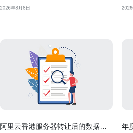
最佳可用性与性能。 理解香港电信服务器定价构成 服
明确
2026年8月8日
202
务器费用通常由计算资源、存储、带宽、IP、以及服
管理、
务等级协议（SLA）等组成。香港机房因地理位置和
香港
网络互联优势，
空间
柜密
阿里云香港服务器转让后的数据清
年