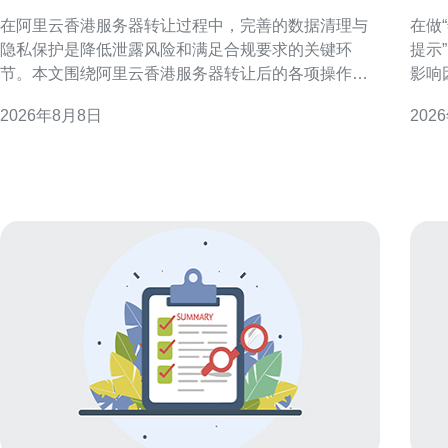
理与隐私保护最佳实践
少
在阿里云香港服务器转让过程中，完善的数据清理与
在做
隐私保护是降低泄露风险和满足合规要求的关键环
提示
节。本文围绕阿里云香港服务器转让后的各项操作步
影响
骤、注意事项与验证方法，提供可执行的最佳实践建
清单
2026年8月8日
202
议，适用于企业与运维团队在实际交接时参考与落
选择。 香港服务器托管成本构成概述 
实。 为什么在服务器转让后必须清理数据 服务器转让
一数
涉及的硬盘、快照和备份往往包含敏感信息，若处理
务等
不当可
本，