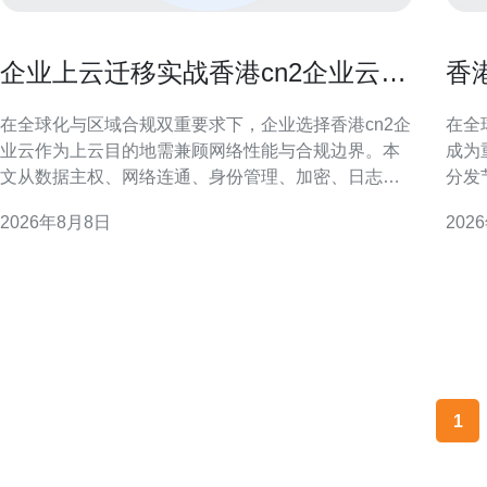
企业上云迁移实战香港cn2企业云的
香
安全与合规考虑
影
在全球化与区域合规双重要求下，企业选择香港cn2企
在全
业云作为上云目的地需兼顾网络性能与合规边界。本
成为
文从数据主权、网络连通、身份管理、加密、日志审
分发
计与灾备等维度，提出落地建议，帮助企业在迁移过
迟、
2026年8月8日
202
程中降低风险、满足监管并优化用户体验。 香港cn2
化建议，
企业云概述与适用场景 香港cn2企业云以低时延和跨
生IP
境连通为优势，适合面向大中华区和国际客户
多指
1