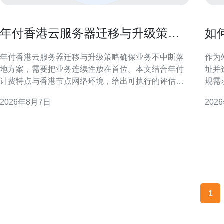
年付香港云服务器迁移与升级策略
如
确保业务不中断落地方案
柜
年付香港云服务器迁移与升级策略确保业务不中断落
作为
地方案，需要把业务连续性放在首位。本文结合年付
址并
计费特点与香港节点网络环境，给出可执行的评估、
规需
迁移、升级与验证流程，帮助运维和项目团队在零停
宽的
2026年8月7日
202
机或最小影响下完成落地。 迁移前评估与规划 迁移前
性能
必须做详尽的资源与依赖评估：包括实例规格、磁盘
选择香港
IO、数据库主从关系、第三方接口和合规需求。针对
纽，
年付模式，提前确
港主
1