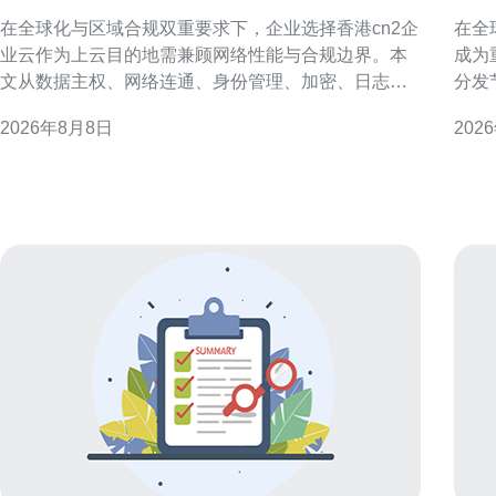
安全与合规考虑
影
在全球化与区域合规双重要求下，企业选择香港cn2企
在全
业云作为上云目的地需兼顾网络性能与合规边界。本
成为
文从数据主权、网络连通、身份管理、加密、日志审
分发
计与灾备等维度，提出落地建议，帮助企业在迁移过
迟、
2026年8月8日
202
程中降低风险、满足监管并优化用户体验。 香港cn2
化建议，
企业云概述与适用场景 香港cn2企业云以低时延和跨
生IP
境连通为优势，适合面向大中华区和国际客户
多指