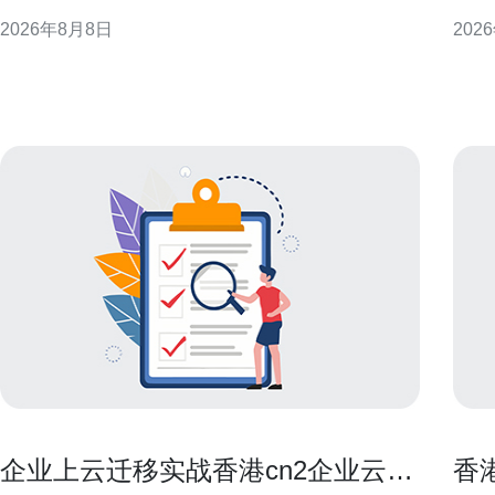
骤、注意事项与验证方法，提供可执行的最佳实践建
清单
2026年8月8日
202
议，适用于企业与运维团队在实际交接时参考与落
选择。 香港服务器托管成本构成概述 
实。 为什么在服务器转让后必须清理数据 服务器转让
一数
涉及的硬盘、快照和备份往往包含敏感信息，若处理
务等
不当可
本，
企业上云迁移实战香港cn2企业云的
香