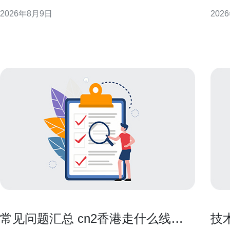
耗。香港地域机房在空调与供电可靠性上有其特点，
守本
2026年8月9日
202
合理评估主机整机功耗与PUE（机房能效比）是首要
是法
步骤。 选择高效硬件并优化主机配置以降低功耗 挑选
础，
能效比高的处理器、固态存储与高效电源模块，控制
虚拟机密
常见问题汇总 cn2香港走什么线路
技