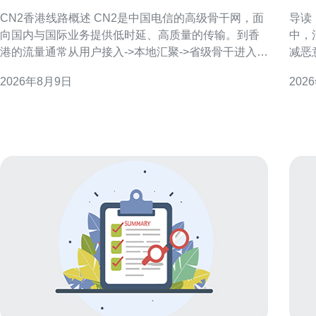
的 如何排查链路问题
洗
CN2香港线路概述 CN2是中国电信的高级骨干网，面
导读：
向国内与国际业务提供低时延、高质量的传输。到香
中，
港的流量通常从用户接入->本地汇聚->省级骨干进入
减恶
CN2，再通过跨境链路抵达香港边界节点，最后在香
采集
2026年8月9日
202
港互联或出口对接目的地或其他运营商。 CN2到香港
法律
的常见走法 实际路由会因源地、接入运营商和业务类
路。 整体流量清洗流程概览 一套成熟的清洗流程包含
型不同而变化。常见走法包括直接跨省至广东的跨境
流量
链