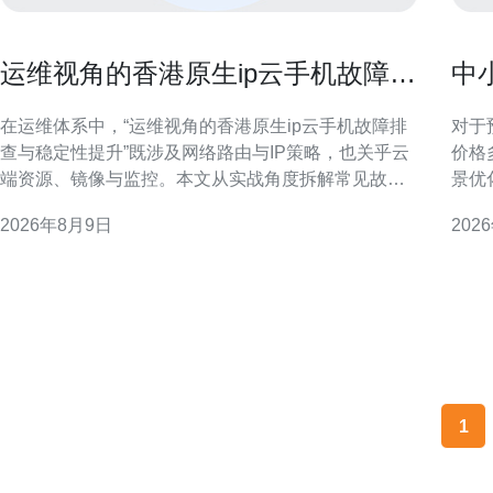
运维视角的香港原生ip云手机故障排
中
查与稳定性提升
场
在运维体系中，“运维视角的香港原生ip云手机故障排
对于
查与稳定性提升”既涉及网络路由与IP策略，也关乎云
价格
端资源、镜像与监控。本文从实战角度拆解常见故
景优
障、排查流程与可落地的稳定性改进要点，便于工程
最佳可用性与
2026年8月9日
202
团队快速定位与持续优化。 理解香港原生IP云手机的
务器
运维挑战 香港原生IP云手机面临的挑战包括多运营商
务等
路由差异、I
网络
1