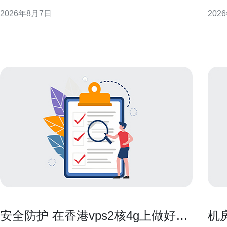
CN2侧重于承载高质量、低抖动的行业和国际业务，
迁移
2026年8月7日
202
常见表现为BGP策略、专属光缆通道和流量工程策略
机或最小
等，用于提升跨境和骨干段的可控性与稳定性。 CN2
必须
在路由层面的识
IO
年付
安全防护 在香港vps2核4g上做好防
机