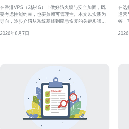
火墙与安全加固的步骤
群
在香港VPS（2核4G）上做好防火墙与安全加固，既
在选
要考虑性能约束，也要兼顾可管理性。本文以实践为
运营
导向，逐步介绍从系统基线到应急恢复的关键步骤，
答，
帮助运维人员在有限资源下构建稳健可审计的防护体
日常管理是
2026年8月7日
202
系。 了解威胁面与资源限制 首先评估香港VPS 2核4G
机房
的使用场景与暴露面，例如公网端口、运行的服务和
验证
应用组件。明确攻击面后，按优先级列出必须关闭或
量、
限制
上部