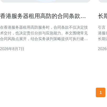
香港服务器租用高防的合同条款风
长
险点与谈判策略指南
器
在香港服务器租用高防服务时，合同条款不仅决定技
引言
术交付，也决定责任分担与应急能力。本文围绕常见
港服
合同风险点展开，结合实务谈判策略提供可执行建
长期
议，帮助技术与法务团队在签约阶段减少后期纠纷和
险。
2026年8月7日
202
业务中断的可能性。 合同风险概述：为何聚焦高防条
本，确保
款至关重要 高防服务涉及DDoS防护、流量清洗与应
的地域与业务
急响应，合同若仅写“提
各主
1