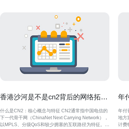
香港沙河是不是cn2背后的网络拓扑
年
与运营逻辑解读
确
什么是CN2：核心概念与特征 CN2通常指中国电信的
年付
下一代骨干网（ChinaNet Next Carrying Network），
地方
以MPLS、分级QoS和较少拥塞的互联路径为特征。
计费