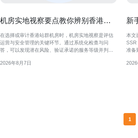
机房实地视察要点教你辨别香港站
新
群机房运营与安全管理
优
在选择或审计香港站群机房时，机房实地视察是评估
本文
运营与安全管理的关键环节。通过系统化检查与问
SS
答，可以发现潜在风险、验证承诺的服务等级并判断
准备
日常管理是否规范可靠。 为什么要实地视察香港站群
中侧
2026年8月7日
202
机房 文件与宣称无法替代现场观察。机房实地视察可
稳定运行。 为何选择香港
验证物理环境、运行记录与应急能力，识别带宽质
在地
量、电力冗余与访问控制等方面的实际状况，减少线
延迟
上部署后的运营风险。
少中
1