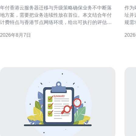
确保业务不中断落地方案
柜
年付香港云服务器迁移与升级策略确保业务不中断落
作为
地方案，需要把业务连续性放在首位。本文结合年付
址并
计费特点与香港节点网络环境，给出可执行的评估、
规需
迁移、升级与验证流程，帮助运维和项目团队在零停
宽的
2026年8月7日
202
机或最小影响下完成落地。 迁移前评估与规划 迁移前
性能
必须做详尽的资源与依赖评估：包括实例规格、磁盘
选择香港
IO、数据库主从关系、第三方接口和合规需求。针对
纽，
年付模式，提前确
港主