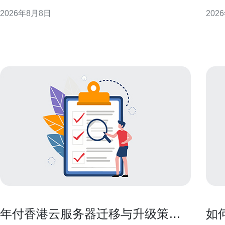
计与灾备等维度，提出落地建议，帮助企业在迁移过
迟、
2026年8月8日
202
程中降低风险、满足监管并优化用户体验。 香港cn2
化建议，
企业云概述与适用场景 香港cn2企业云以低时延和跨
生IP
境连通为优势，适合面向大中华区和国际客户
多指
年付香港云服务器迁移与升级策略
如