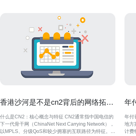
香港沙河是不是cn2背后的网络拓扑
年
与运营逻辑解读
确
什么是CN2：核心概念与特征 CN2通常指中国电信的
年付
下一代骨干网（ChinaNet Next Carrying Network），
地方
以MPLS、分级QoS和较少拥塞的互联路径为特征。
计费