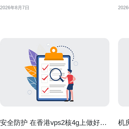
CN2侧重于承载高质量、低抖动的行业和国际业务，
迁移
2026年8月7日
202
常见表现为BGP策略、专属光缆通道和流量工程策略
机或最小
等，用于提升跨境和骨干段的可控性与稳定性。 CN2
必须
在路由层面的识
IO
年付
安全防护 在香港vps2核4g上做好防
机