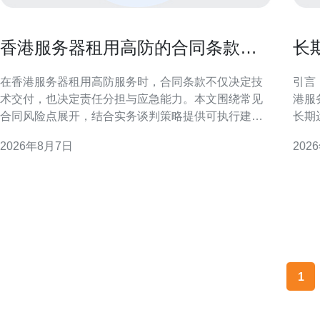
香港服务器租用高防的合同条款风
长
险点与谈判策略指南
器
在香港服务器租用高防服务时，合同条款不仅决定技
引言
术交付，也决定责任分担与应急能力。本文围绕常见
港服
合同风险点展开，结合实务谈判策略提供可执行建
长期
议，帮助技术与法务团队在签约阶段减少后期纠纷和
险。
2026年8月7日
202
业务中断的可能性。 合同风险概述：为何聚焦高防条
本，确保
款至关重要 高防服务涉及DDoS防护、流量清洗与应
的地域与业务
急响应，合同若仅写“提
各主
1