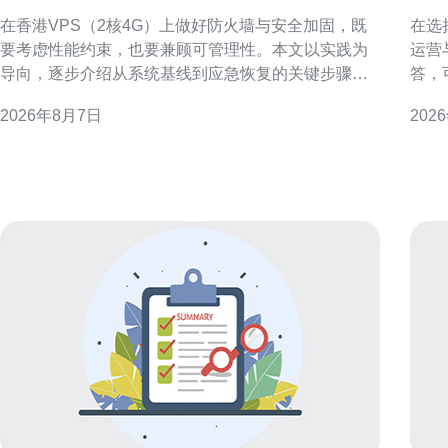
火墙与安全加固的步骤
群
在香港VPS（2核4G）上做好防火墙与安全加固，既
在选
要考虑性能约束，也要兼顾可管理性。本文以实践为
运营
导向，逐步介绍从系统基线到应急恢复的关键步骤，
答，
帮助运维人员在有限资源下构建稳健可审计的防护体
日常管理是
2026年8月7日
202
系。 了解威胁面与资源限制 首先评估香港VPS 2核4G
机房
的使用场景与暴露面，例如公网端口、运行的服务和
验证
应用组件。明确攻击面后，按优先级列出必须关闭或
量、
限制
上部