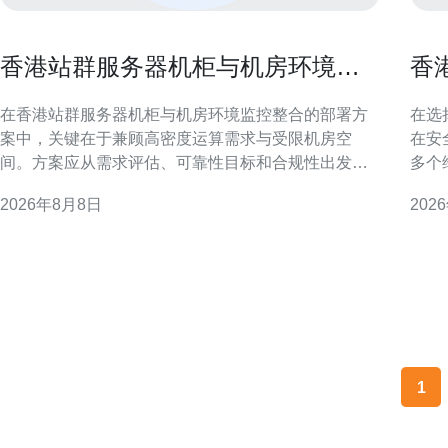
香港站群服务器机柜与机房环境监
香
控整合的部署方案
安
在香港站群服务器机柜与机房环境监控整合的部署方
在选
案中，关键在于兼顾高密度运算需求与受限机房空
在安
间。方案应从需求评估、可靠性目标和合规性出发，
多个
明确监控指标与接口方式，确保整合后系统可被统一
全策
2026年8月8日
202
管理、快速告警并支持自动化运维。 需求评估：明确
点。 基础架构与资源隔离 独立服务器在物理或虚拟化
香港站群特有挑战 香港站群通常面临网络带宽、租用
层面
空间紧张与法规合规要求三大挑战。部署前需评估机
实例
柜密度、功率密度、
1