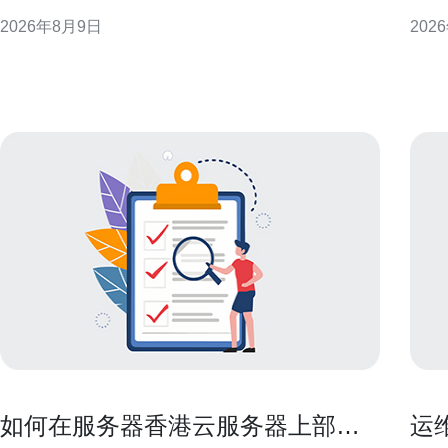
入与分发到中国大陆用户方面有天然优势，而香港链
CN
2026年8月9日
202
路则更贴近国际骨干，适合全球分发与跨境业务。理
港互联
解两者在出口策略、延迟与稳定性上的区别，是制定
的常
有效优化方案的首要步骤。 出口链路与路由策略的不
型不
同 国内大带宽的
链
如何在服务器香港云服务器上部署
运