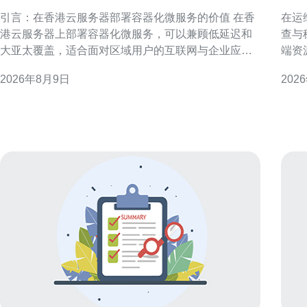
容器化微服务保障稳定性
查
引言：在香港云服务器部署容器化微服务的价值 在香
在运
港云服务器上部署容器化微服务，可以兼顾低延迟和
查与
大亚太覆盖，适合面对区域用户的互联网与企业应
端资
用。通过容器与编排平台实现弹性伸缩与快速交付，
障、
2026年8月9日
202
提高稳定性与运维效率。 基础环境准备与网络规划 部
团队快速
署前需规划网络拓扑、VPC、子网与公网出入点，确
运维挑战 香港原生IP云手
保内网连通与安全策略。考虑跨可用区部署以减少单
路由
点故障，同时预