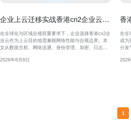
企业上云迁移实战香港cn2企业云的
香
安全与合规考虑
影
在全球化与区域合规双重要求下，企业选择香港cn2企
在全
业云作为上云目的地需兼顾网络性能与合规边界。本
成为
文从数据主权、网络连通、身份管理、加密、日志审
分发
计与灾备等维度，提出落地建议，帮助企业在迁移过
迟、
2026年8月8日
202
程中降低风险、满足监管并优化用户体验。 香港cn2
化建议，
企业云概述与适用场景 香港cn2企业云以低时延和跨
生IP
境连通为优势，适合面向大中华区和国际客户
多指
1