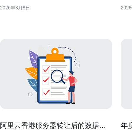
最佳可用性与性能。 理解香港电信服务器定价构成 服
明确
2026年8月8日
202
务器费用通常由计算资源、存储、带宽、IP、以及服
管理、
务等级协议（SLA）等组成。香港机房因地理位置和
香港
网络互联优势，
空间
柜密
阿里云香港服务器转让后的数据清
年