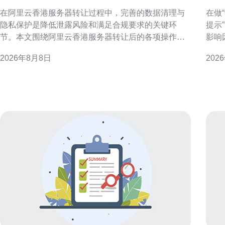
理与隐私保护最佳实践
少
在阿里云香港服务器转让过程中，完善的数据清理与
在做
隐私保护是降低泄露风险和满足合规要求的关键环
提示
节。本文围绕阿里云香港服务器转让后的各项操作步
影响
骤、注意事项与验证方法，提供可执行的最佳实践建
清单
2026年8月8日
202
议，适用于企业与运维团队在实际交接时参考与落
选择。 香港服务器托管成本构成概述 
实。 为什么在服务器转让后必须清理数据 服务器转让
一数
涉及的硬盘、快照和备份往往包含敏感信息，若处理
务等
不当可
本，