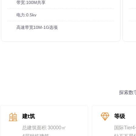
带宽:100M共享
电力:0.5kv
高速带宽10M-1G选项
探索数
建t筑
等级
总建筑面积 30000㎡
国际Tier4