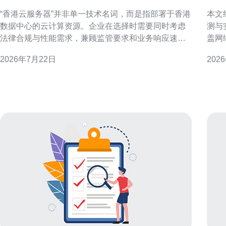
务器是什么意思在企业中
v
“香港云服务器”并非单一技术名词，而是指部署于香港
本文
数据中心的云计算资源。企业在选择时需要同时考虑
测与
法律合规与性能需求，兼顾监管要求和业务响应速
盖网
度，确保数据处理既符合法律规范又满足用户体验。
实盘
2026年7月22日
202
什么是香港云服务器 香港云服务器指将计算、存储与
迁移与风险控制
网络等云服务资源部署在香港地区的机房或可视为地
实盘
域节点。因其地理位置与国际网络枢纽接近，常用于
具备
面向华南、东南
选择