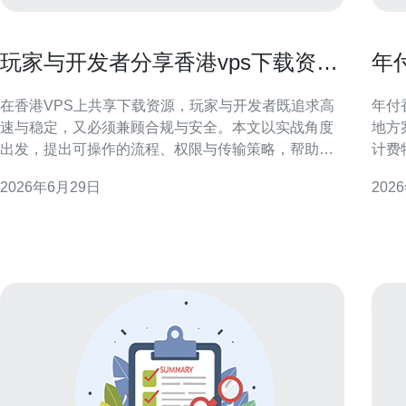
玩家与开发者分享香港vps下载资源
年
时的最佳实践与技巧
确
在香港VPS上共享下载资源，玩家与开发者既追求高
年付
速与稳定，又必须兼顾合规与安全。本文以实战角度
地方
出发，提出可操作的流程、权限与传输策略，帮助你
计费
在保证版权和隐私的前提下，建立高效且可维护的资
迁移
2026年6月29日
202
源分发体系，并兼顾SEO/GEO可见性。 为什么选择
机或最小
香港VPS进行下载共享 香港VPS因地理与网络节点优
必须
势，常成为面向亚洲用户的资源分发选择。
IO
年付