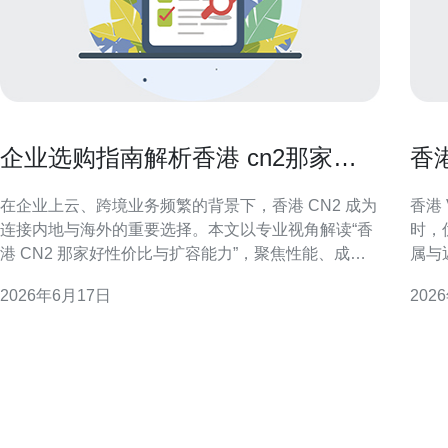
企业选购指南解析香港 cn2那家好
香
性价比与扩容能力
加
在企业上云、跨境业务频繁的背景下，香港 CN2 成为
香港
连接内地与海外的重要选择。本文以专业视角解读“香
时，
港 CN2 那家好性价比与扩容能力”，聚焦性能、成本
属与
效益与扩展能力，并提供可执行的评估与采购建议，
适用
2026年6月17日
202
帮助决策者快速筛选合适方案。 什么是香港 CN2 线
单并
路及其优势 CN2 是一种针对国际出口优化的网络路
第一步。 常见的优惠叠加规
线，香港 CN2 主要特点是低时延、丢
使用