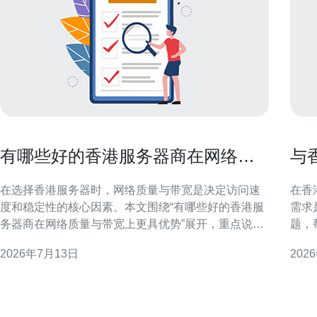
有哪些好的香港服务器商在网络质
与
量与带宽上更具优势
出
在选择香港服务器时，网络质量与带宽是决定访问速
在香
度和稳定性的核心因素。本文围绕“有哪些好的香港服
需求
务器商在网络质量与带宽上更具优势”展开，重点说明
题，
评估指标、不同类型服务商的网络特点以及实际选购
与合
2026年7月13日
202
和测试建议，帮助读者把握重点，做出恰当判断。 判
匹配度。 准备工作：在与香
断香港服务器商网络质量与带宽的关键指标 评估网络
确的
质量时，应关注延迟（Ping）、丢包率、带宽峰值与
单、
稳定性、
否有