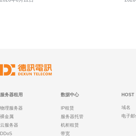
议，帮助企业在跨境布局时兼顾合规与效率。 香港新
优化
网机房合规认证概览 香港新网机房合规认证涉及本地
标与调整策略。
法规、行业标准及国际最佳
服务器租用
数据中心
HOST
域名
物理服务器
IP租赁
电子邮
裸金属
服务器托管
云服务器
机柜租赁
DDoS
带宽