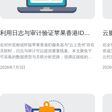
利用日志与审计验证苹果香港ID服
云
务器是云上贵州的真伪线索
别
在对外宣称或怀疑苹果香港ID服务器与“云上贵州”存在
在全
关联时，日志与审计可以提供重要线索。本文聚焦于
管成
可采集的数据类型与关联分析思路，强调证据链的完
云托
整性与可重复性，帮助技术与合规团队在不越权的前
的差
2026年7月3日
202
提下开展技术核查与地理归属判断。 为什么要用日志
术决策
与审计来验证地理与云归属 日志与审计提供的是可溯
港托管与
源的事件痕迹，相
基于