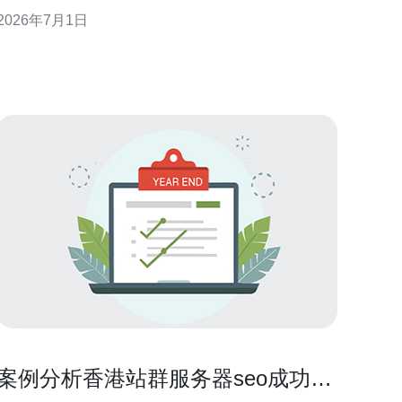
带宽。本文围绕测试前准备、常用工具、关键指标和
2026年7月1日
实操步骤展开，适合运维与网络评估人员作为落地参
考与SEO检索使用。 什么是香港 CN2 GIA 与原生IP
案例分析香港站群服务器seo成功提