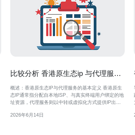
比较分析 香港原生态ip 与代理服务
在流量质量上的差异
概述：香港原生态IP与代理服务的基本定义 香港原生
态IP通常指分配自本地ISP、与真实终端用户绑定的地
址资源，代理服务则以中转或虚拟化方式提供IP出
口。两者在来源、管理与使用场景上有根本区别，直
2026年6月14日
接影响流量的自然度与搜索引擎/平台的判别结果。 获
取方式与部署差异 原生态IP多通过本地宽带、移动网
络或ISP合作获取，部署贴近