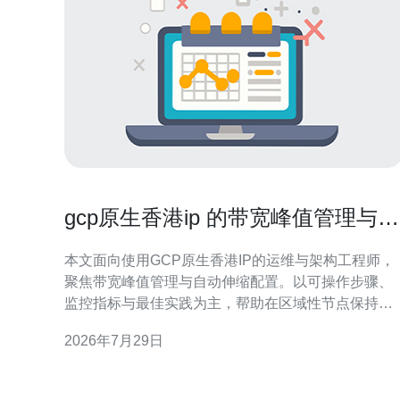
gcp原生香港ip 的带宽峰值管理与自
动伸缩设置实操指南
本文面向使用GCP原生香港IP的运维与架构工程师，
聚焦带宽峰值管理与自动伸缩配置。以可操作步骤、
监控指标与最佳实践为主，帮助在区域性节点保持可
用性与成本可控。 概述：为什么需要针对香港IP做带
2026年7月29日
宽峰值管控 香港作为亚太重要网络枢纽，流量峰值常
来自区域促销、媒体推送或API突发。针对GCP原生
香港IP做带宽与伸缩配置，可降低丢包、