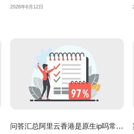
力，重点给出可操作的验证方法与改进建议，适合站
2026年6月12日
群运营与安全团队参考。 安全评估的关键维度 对站群
服务器的安全评估应覆盖多个维度：网络边界与DDoS
缓解、应用层防护与WAF、主机系统加固、身份与
问答汇总阿里云香港是原生ip吗常见