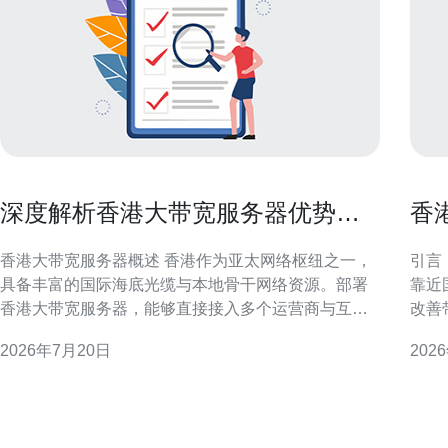
深度解析香港大带宽服务器优势包
香港
括低延迟与多出口支持
能
香港大带宽服务器概述 香港作为亚太网络枢纽之一，
引言
具备丰富的国际海底光缆与本地骨干网络资源。部署
靠近
香港大带宽服务器，能够直接接入多个运营商与互联
改善
网交换点，提升出口容量与接入灵活性。对需要稳定
虑本
2026年7月20日
202
跨境访问、内容分发或低时延连接的企业，这类服务
延迟
器是重要的基础设施选择。 低延迟优势解析 低延迟并
可操
非单一指标，而是依赖于物理路径、互联网交换点
节点部署
（IX）接入与本
为保