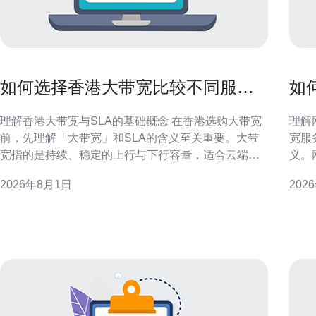
如何选择香港大带宽比较不同服务
如
商SLA与支持响应时间的方法
的
理解香港大带宽与SLA的基础概念 在香港选购大带宽
理解网
前，先理解「大带宽」和SLA的含义至关重要。大带
宽服
宽指的是持续、稳定的上行与下行容量，适合云端备
义。
份、跨境同步与高并发流量。SLA（服务等级协议）
抖动
2026年8月1日
202
则明确了可用性、丢包率与维修时限等指标，是衡量
程中
服务可靠性的合同依据。清楚这些基础概念，才能在
验，
后续比较与谈判中有明确目标，避免只看名义带宽而
带宽要
忽
工具