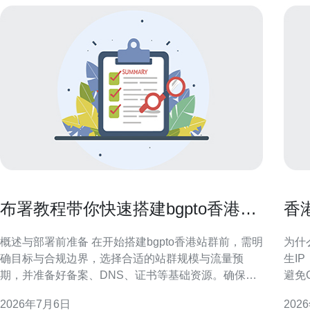
布署教程带你快速搭建bgpto香港站
香
群并实现自动化管理
监
概述与部署前准备 在开始搭建bgpto香港站群前，需明
为什
确目标与合规边界，选择合适的站群规模与流量预
生I
期，并准备好备案、DNS、证书等基础资源。确保服
避免
务器账号权限、SSH密钥和运维团队角色已分配，便
或需
2026年7月6日
202
于后续自动化流程与权限管理统一推进，利于SEO和
可追