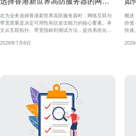
选择香港新世界高防服务器的网络
如
互联与带宽质量详尽评估
务
在为业务选择香港新世界高防服务器时，网络互联与
概述
带宽质量是决定可用性和抗攻击能力的核心要素。本
价值
文从互联拓扑、带宽指标到测试方法，提供系统化评
快速
估思路，帮助运维与采购做出风险可控的选择。 为什
际总
2026年7月6日
202
么网络互联决定高防服务器价值 网络互联决定到达
为长
性、延迟及故障恢复能力。即便清洗能力强，若回源
强与
路径单一或上游带宽受限，仍可能出现业务中断或延
准备
迟激
去使