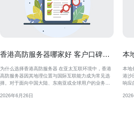
香港高防服务器哪家好 客户口碑与
本
售后响应速度的关键性作用
中
为什么选择香港高防服务器 在亚太互联环境中，香港
本地化
高防服务器因其地理位置与国际互联能力成为常见选
港沙
择。对于面向中国大陆、东南亚或全球用户的业务，
响应
低延迟与稳定的抗攻击能力直接影响访问体验与业务
时，
2026年6月26日
202
连续性，因此在评估“香港高防服务器哪家好”时需兼顾
问题也更
防护深度与网络连通性。 衡量标准：客户口碑的重要
队在
性 客户口碑能反映供应商在真实运营环境
障或