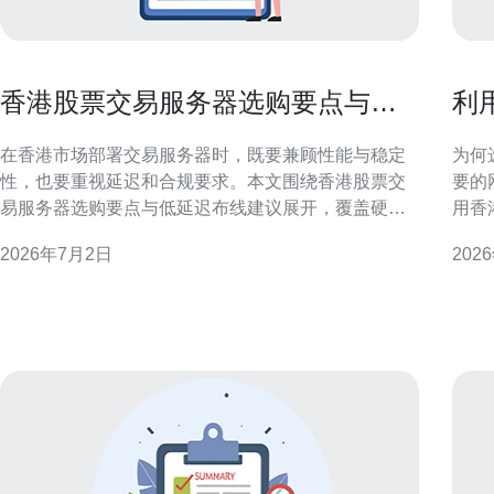
香港股票交易服务器选购要点与低
利
延迟布线建议
路
在香港市场部署交易服务器时，既要兼顾性能与稳定
为何选
性，也要重视延迟和合规要求。本文围绕香港股票交
要的
易服务器选购要点与低延迟布线建议展开，覆盖硬
用香
件、网络、机房选择、软件优化与安全等关键方面，
表现
2026年7月2日
202
旨在为机构或专业交易员提供系统化的参考和可执行
关键评估指标
建议。 服务器性能与硬件配置要点 选择服务器时应优
效带
先评估处理能力、内存容量和I/O性能。高并发订单撮
稳定
合与行情